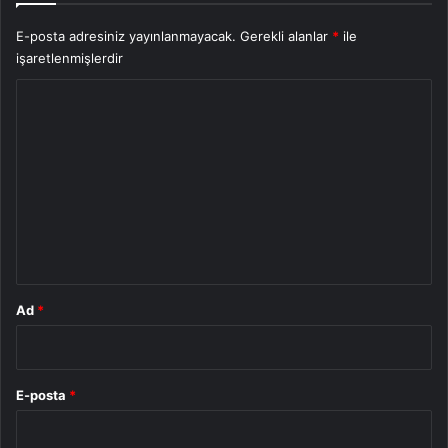
E-posta adresiniz yayınlanmayacak.
Gerekli alanlar
*
ile
işaretlenmişlerdir
Y
o
r
u
m
*
Ad
*
E-posta
*