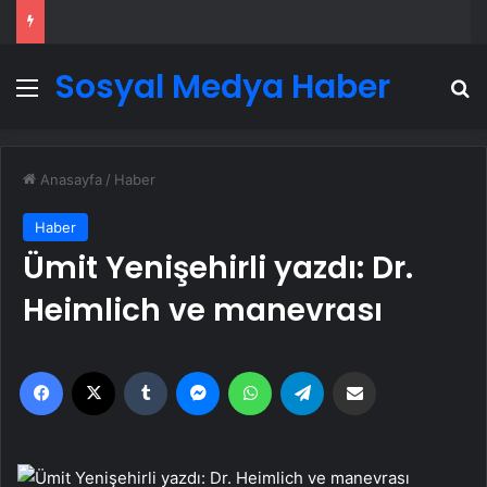
Sosyal Medya Haber
Menü
A
Anasayfa
/
Haber
Haber
Ümit Yenişehirli yazdı: Dr.
Heimlich ve manevrası
Facebook
X
Tumblr
Messenger
WhatsApp
Telegram
Email'den paylaş