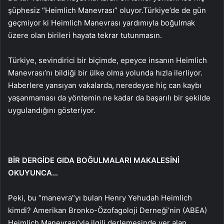
şüphesiz “Heimlich Manevrası” oluyor.
Türkiye’de de gün
geçmiyor ki Heimlich Manevrası yardımıyla boğulmak
üzere olan birileri hayata tekrar tutunmasın.
Türkiye, sevindirici bir biçimde, epeyce insanın Heimlich
Manevrası’nı bildiği bir ülke olma yolunda hızla ilerliyor.
Haberlere yansıyan vakalarda, neredeyse hiç can kaybı
yaşanmaması da yöntemin ne kadar da başarılı bir şekilde
uygulandığını gösteriyor.
BİR DERGİDE GIDA BOĞULMALARI MAKALESİNİ
OKUYUNCA…
Peki, bu “manevra”yı bulan Henry Yehudah Heimlich
kimdi? Amerikan Bronko-Özofagoloji Derneği’nin (ABEA)
Heimlich Manevrası’yla ilgili derlemesinde yer alan