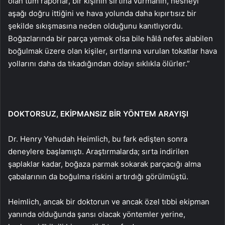
olan tüm raporlar, bir kişinin sırtına vurmanın, nesneyi
aşağı doğru ittiğini ve hava yolunda daha kıpırtısız bir
şekilde sıkışmasına neden olduğunu kanıtlıyordu.
Boğazlarında bir parça yemek olsa bile hâlâ nefes alabilen
boğulmak üzere olan kişiler, sırtlarına vurulan tokatlar hava
yollarını daha da tıkadığından dolayı sıklıkla ölürler.”
DOKTORSUZ, EKİPMANSIZ BİR YÖNTEM ARAYIŞI
Dr. Henry Yehudah Heimlich, bu fark edişten sonra
deneylere başlamıştı. Araştırmalarda; sırta indirilen
şaplaklar kadar, boğaza parmak sokarak parçacığı alma
çabalarının da boğulma riskini artırdığı görülmüştü.
Heimlich, ancak bir doktorun ve ancak özel tıbbi ekipman
yanında olduğunda şansı olacak yöntemler yerine,