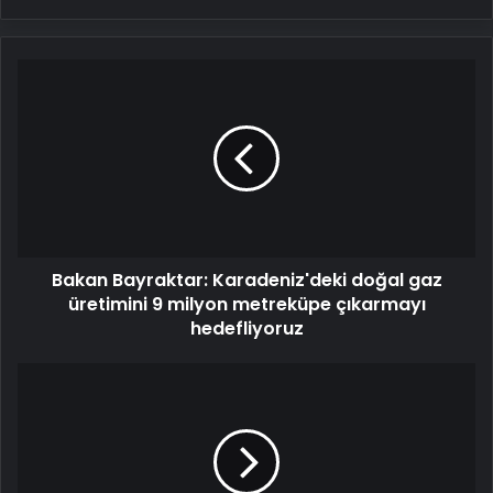
Bakan
Bayraktar:
Karadeniz'deki
doğal
gaz
üretimini
9
milyon
metreküpe
Bakan Bayraktar: Karadeniz'deki doğal gaz
çıkarmayı
hedefliyoruz
üretimini 9 milyon metreküpe çıkarmayı
hedefliyoruz
Bir
paket
sigara
ömürden
7
saat