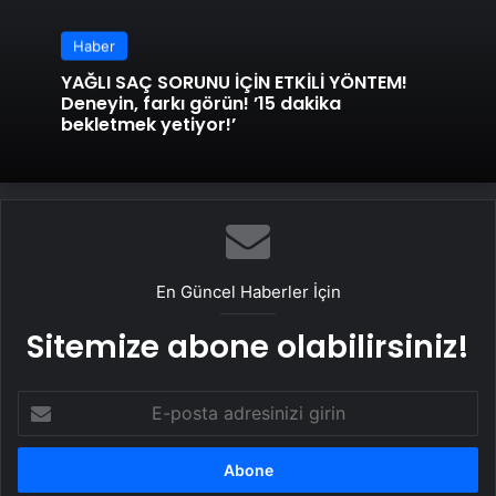
Haber
YAĞLI SAÇ SORUNU İÇİN ETKİLİ YÖNTEM!
Deneyin, farkı görün! ’15 dakika
bekletmek yetiyor!’
En Güncel Haberler İçin
Sitemize abone olabilirsiniz!
E-
posta
adresinizi
girin