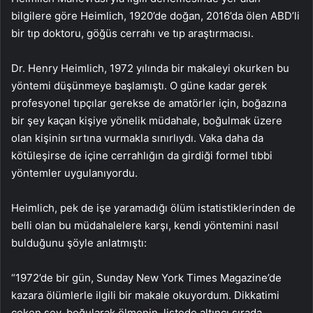
bilgilere göre Heimlich, 1920’de doğan, 2016’da ölen ABD’li
bir tıp doktoru, göğüs cerrahı ve tıp araştırmacısı.
Dr. Henry Heimlich, 1972 yılında bir makaleyi okurken bu
yöntemi düşünmeye başlamıştı. O güne kadar gerek
profesyonel tıpçılar gerekse de amatörler için, boğazına
bir şey kaçan kişiye yönelik müdahale, boğulmak üzere
olan kişinin sırtına vurmakla sınırlıydı. Vaka daha da
kötüleşirse de içine cerrahlığın da girdiği formel tıbbi
yöntemler uygulanıyordu.
Heimlich, pek de işe yaramadığı ölüm istatistiklerinden de
belli olan bu müdahalelere karşı, kendi yöntemini nasıl
bulduğunu şöyle anlatmıştı:
“1972’de bir gün, Sunday New York Times Magazine’de
kazara ölümlerle ilgili bir makale okuyordum. Dikkatimi
çeken şey, boğularak ölmenin, listede altıncı sırada