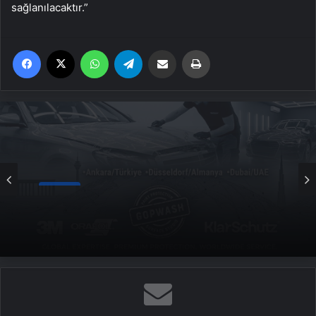
sağlanılacaktır.”
Facebook
X
WhatsApp
Telegram
Email'den paylaş
Yaz
Genel
Yeni Dünya Düzensizliği Çağında Türk Dış
Politikası ve Hakan Fidan Faktörü