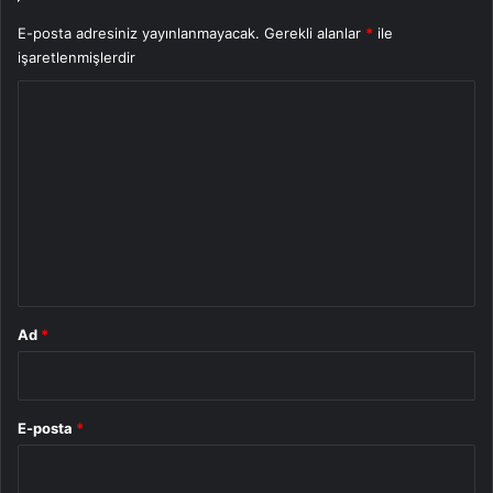
E-posta adresiniz yayınlanmayacak.
Gerekli alanlar
*
ile
işaretlenmişlerdir
Y
o
r
u
m
*
Ad
*
E-posta
*