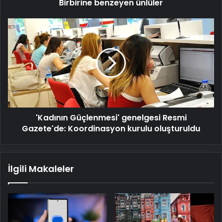
Birbirine benzeyen ünlüler
'Kadının
Güçlenmesi'
genelgesi
Resmi
Gazete'de:
Koordinasyon
kurulu oluşturuldu
'Kadının Güçlenmesi' genelgesi Resmi
Gazete'de: Koordinasyon kurulu oluşturuldu
İlgili Makaleler