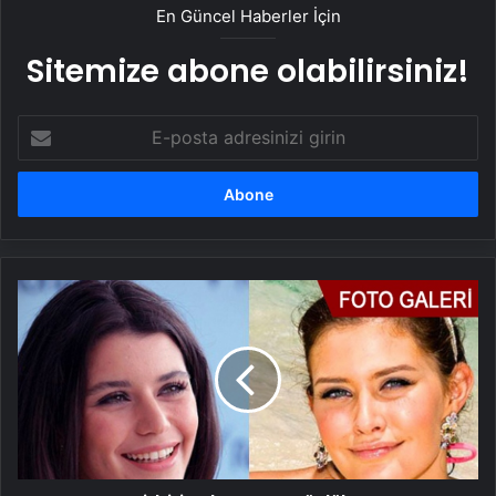
En Güncel Haberler İçin
Sitemize abone olabilirsiniz!
E-
posta
adresinizi
girin
Birbirine
benzeyen
ünlüler