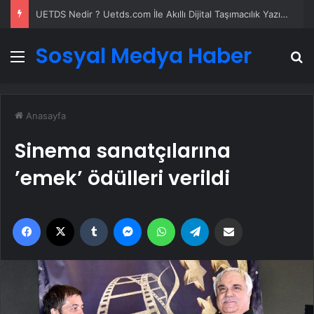
UETDS Nedir ? Uetds.com İle Akıllı Dijital Taşımacılık Yazılımı
Sosyal Medya Haber
Menü
A
Anasayfa
Sinema sanatçılarına
’emek’ ödülleri verildi
Facebook
X
Tumblr
Messenger
WhatsApp
Telegram
Email'den paylaş