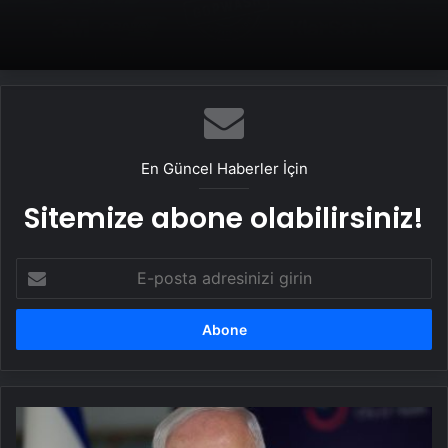
Politikası ve Hakan Fidan Faktörü
En Güncel Haberler İçin
Sitemize abone olabilirsiniz!
E-
posta
adresinizi
girin
AB’den
üye