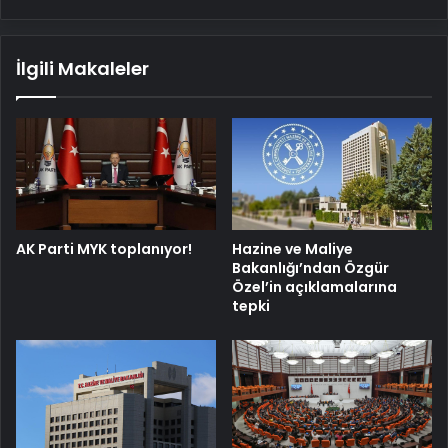
Camii'nde
namaz
kılıyoruz
İlgili Makaleler
AK Parti MYK toplanıyor!
Hazine ve Maliye
Bakanlığı’ndan Özgür
Özel’in açıklamalarına
tepki