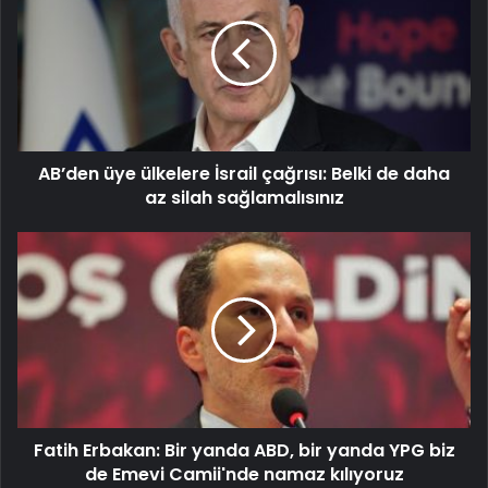
ülkelere
İsrail
çağrısı:
Belki
de
daha
az
AB’den üye ülkelere İsrail çağrısı: Belki de daha
silah
sağlamalısınız
az silah sağlamalısınız
Fatih
Erbakan:
Bir
yanda
ABD,
bir
yanda
YPG
biz
Fatih Erbakan: Bir yanda ABD, bir yanda YPG biz
de
Emevi
de Emevi Camii'nde namaz kılıyoruz