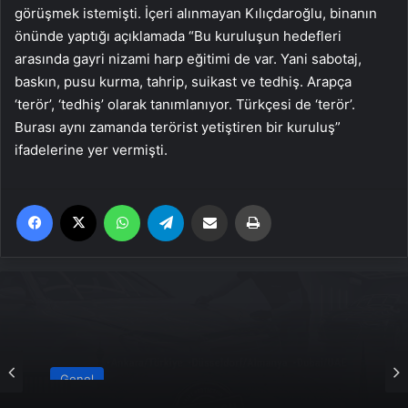
görüşmek istemişti. İçeri alınmayan Kılıçdaroğlu, binanın
önünde yaptığı açıklamada “Bu kuruluşun hedefleri
arasında gayri nizami harp eğitimi de var. Yani sabotaj,
baskın, pusu kurma, tahrip, suikast ve tedhiş. Arapça
‘terör’, ‘tedhiş’ olarak tanımlanıyor. Türkçesi de ‘terör’.
Burası aynı zamanda terörist yetiştiren bir kuruluş”
ifadelerine yer vermişti.
Facebook
X
WhatsApp
Telegram
Email'den paylaş
Yaz
Genel
Yeni Dünya Düzensizliği Çağında Türk Dış