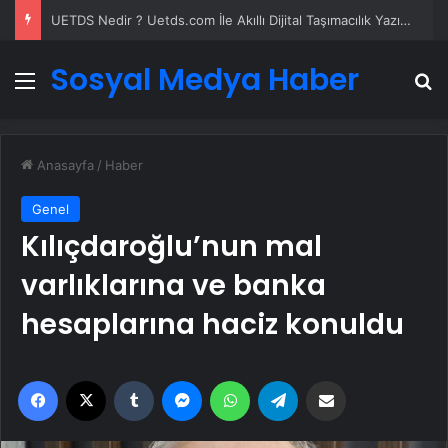
UETDS Nedir ? Uetds.com İle Akıllı Dijital Taşımacılık Yazılımı
Sosyal Medya Haber
Menü
A
Anasayfa
/
Haber
Genel
Kılıçdaroğlu’nun mal
varlıklarına ve banka
hesaplarına haciz konuldu
Facebook
X
Tumblr
Messenger
WhatsApp
Telegram
Email'den paylaş