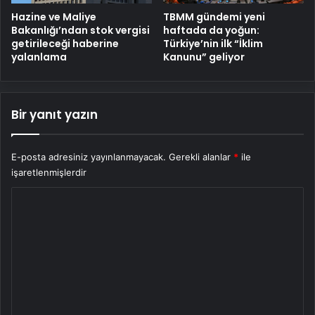
Hazine ve Maliye
TBMM gündemi yeni
Bakanlığı’ndan stok vergisi
haftada da yoğun:
getirileceği haberine
Türkiye’nin ilk “İklim
yalanlama
Kanunu” geliyor
Bir yanıt yazın
E-posta adresiniz yayınlanmayacak.
Gerekli alanlar
*
ile
işaretlenmişlerdir
Y
o
r
u
m
*