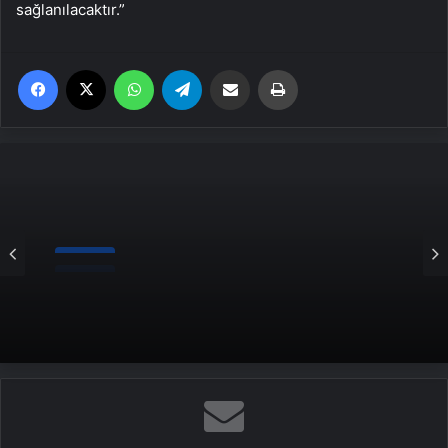
sağlanılacaktır.”
Facebook
X
WhatsApp
Telegram
Email'den paylaş
Yaz
Haber
Grinin Elli Tonu’nun yönetmeni James
Foley hayatını kaybetti! Sinsice ilerleyen
tehlikeli kanser! BU BELİRTİLERE DİKKAT!