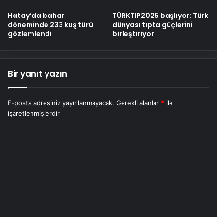
Hatay’da bahar
TÜRKTIP2025 başlıyor: Türk
döneminde 233 kuş türü
dünyası tıpta güçlerini
gözlemlendi
birleştiriyor
Bir yanıt yazın
E-posta adresiniz yayınlanmayacak.
Gerekli alanlar
*
ile
işaretlenmişlerdir
Y
o
r
u
m
*