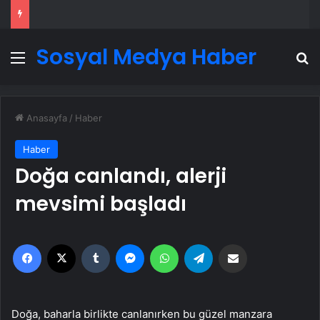
Sosyal Medya Haber
Menü
A
Anasayfa
/
Haber
Haber
Doğa canlandı, alerji
mevsimi başladı
Facebook
X
Tumblr
Messenger
WhatsApp
Telegram
Email'den paylaş
Doğa, baharla birlikte canlanırken bu güzel manzara