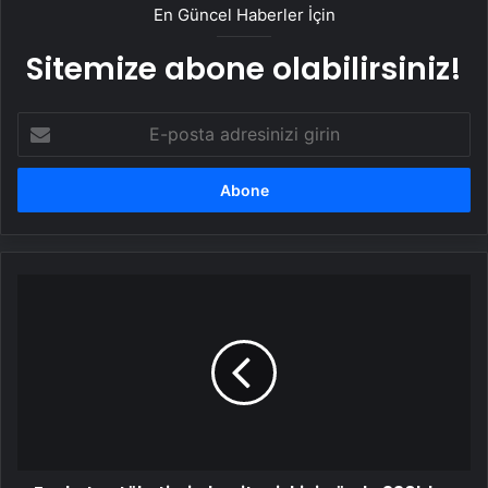
En Güncel Haberler İçin
Sitemize abone olabilirsiniz!
E-
posta
adresinizi
girin
Fazla
tuz
tüketimi
obezite
riskini
yüzde
330'dan
fazla
artırabilir