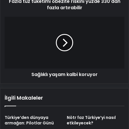
Fazla tuz tüketimi obezite riskini yüzde 330'dan
fazla artırabilir
Sağlıklı
yaşam
kalbi
koruyor
Sağlıklı yaşam kalbi koruyor
İlgili Makaleler
Türkiye’den dünyaya
Nötr faz Türkiye’yi nasıl
armağan: Pilotlar Günü
etkileyecek?