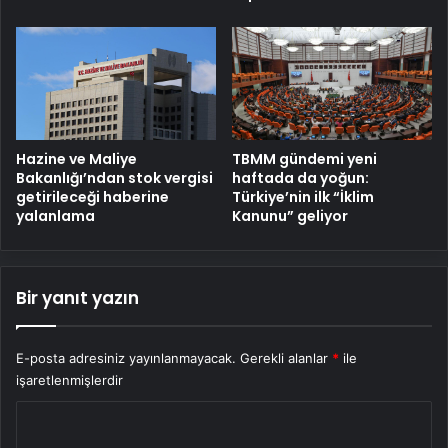
Hazine ve Maliye
TBMM gündemi yeni
Bakanlığı’ndan stok vergisi
haftada da yoğun:
getirileceği haberine
Türkiye’nin ilk “İklim
yalanlama
Kanunu” geliyor
Bir yanıt yazın
E-posta adresiniz yayınlanmayacak.
Gerekli alanlar
*
ile
işaretlenmişlerdir
Y
o