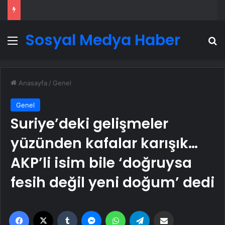
Sosyal Medya Haber
Menü
A
Anasayfa
/
Genel
Genel
Suriye’deki gelişmeler
yüzünden kafalar karışık…
AKP’li isim bile ‘doğruysa
fesih değil yeni doğum’ dedi
Facebook
X
Tumblr
Messenger
WhatsApp
Telegram
Email'den paylaş