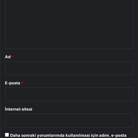
r
u
m
*
Ad
*
E-posta
*
İnternet sitesi
Daha sonraki yorumlarımda kullanılması için adım, e-posta