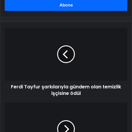
girin
Ferdi
Tayfur
şarkılarıyla
gündem
olan
temizlik
işçisine
ödül
Ferdi Tayfur şarkılarıyla gündem olan temizlik
işçisine ödül
Sopayla
dövdüğü
babasını,
başını
taşla