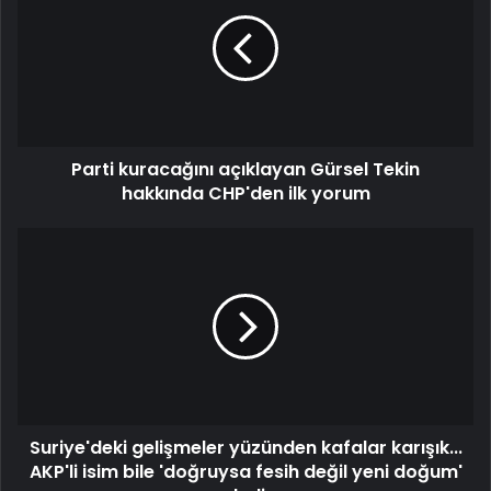
açıklayan
Gürsel
Tekin
hakkında
CHP'den
ilk
yorum
Parti kuracağını açıklayan Gürsel Tekin
hakkında CHP'den ilk yorum
Suriye'deki
gelişmeler
yüzünden
kafalar
karışık...
AKP'li
isim
bile
'doğruysa
Suriye'deki gelişmeler yüzünden kafalar karışık...
fesih
değil
AKP'li isim bile 'doğruysa fesih değil yeni doğum'