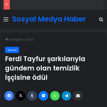
Sosyal Medya Haber
Menü
A
Anasayfa
/
Genel
Genel
Ferdi Tayfur şarkılarıyla
gündem olan temizlik
işçisine ödül
Facebook
X
Tumblr
Messenger
WhatsApp
Telegram
Email'den paylaş