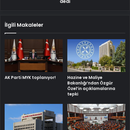
yeni
dedi
doğum'
dedi
İlgili Makaleler
AK Parti MYK toplanıyor!
Hazine ve Maliye
Bakanlığı’ndan Özgür
Özel’in açıklamalarına
tepki