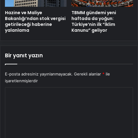
Hazine ve Maliye
TBMM gündemi yeni
Bakanlığı’ndan stok vergisi
haftada da yoğun:
getirileceği haberine
Türkiye’nin ilk “İklim
yalanlama
Kanunu” geliyor
Bir yanıt yazın
E-posta adresiniz yayınlanmayacak.
Gerekli alanlar
*
ile
işaretlenmişlerdir
Y
o
r
u
m