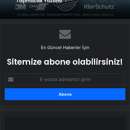
Taşımacılık Yazılımı
En Güncel Haberler İçin
Sitemize abone olabilirsiniz!
E-
posta
adresinizi
girin
Parti
kuracağını