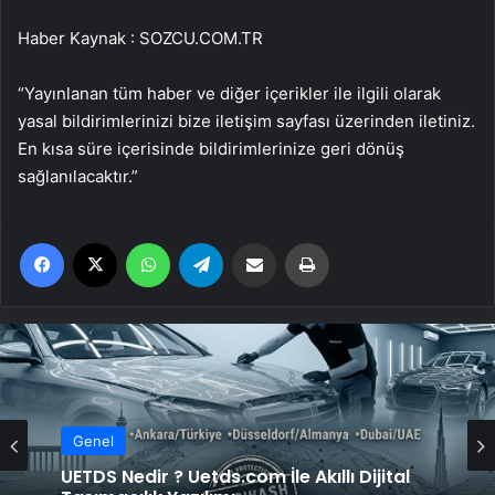
Haber Kaynak : SOZCU.COM.TR
“Yayınlanan tüm haber ve diğer içerikler ile ilgili olarak
yasal bildirimlerinizi bize iletişim sayfası üzerinden iletiniz.
En kısa süre içerisinde bildirimlerinize geri dönüş
sağlanılacaktır.”
Facebook
X
WhatsApp
Telegram
Email'den paylaş
Yaz
Genel
UETDS Nedir ? Uetds.com İle Akıllı Dijital