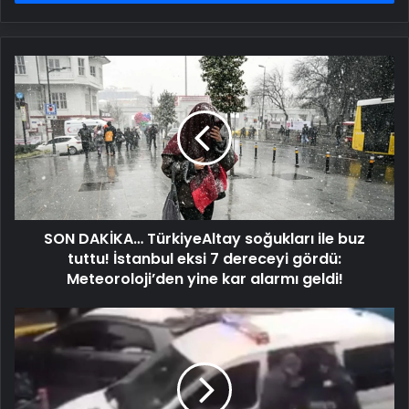
SON
DAKİKA…
TürkiyeAltay
soğukları
ile
buz
tuttu!
İstanbul
eksi
SON DAKİKA… TürkiyeAltay soğukları ile buz
7
dereceyi
tuttu! İstanbul eksi 7 dereceyi gördü:
gördü:
Meteoroloji’den yine kar alarmı geldi!
Meteoroloji’den
yine
Dur
kar
ihtarına
alarmı
uymayıp
geldi!
kaçmaya
çalışmıştı: