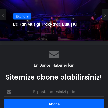
Ekonomi
Balkan Müziği Trakya’da Buluştu
Ekonomi
Mengen’de Anneler Günü Etkinliği
En Güncel Haberler İçin
Sitemize abone olabilirsiniz!
E-
posta
adresinizi
girin