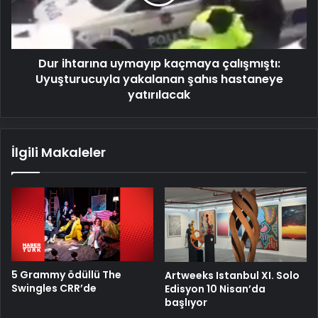
Uyuşturucuyla
yakalanan
şahıs
hastaneye
Dur ihtarına uymayıp kaçmaya çalışmıştı:
yatırılacak
Uyuşturucuyla yakalanan şahıs hastaneye
yatırılacak
İlgili Makaleler
5 Grammy ödüllü The
Artweeks Istanbul XI. Solo
Swingles CRR’de
Edisyon 10 Nisan’da
başlıyor