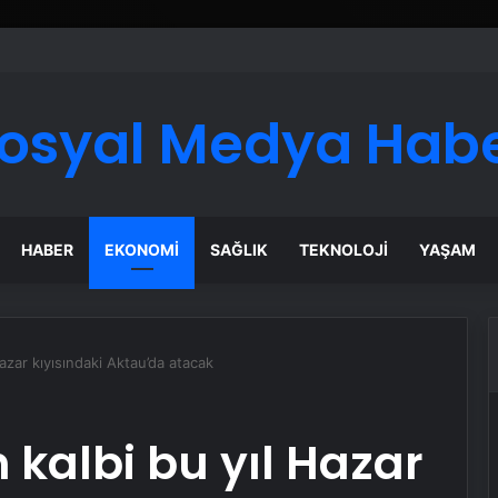
ı Dijital Taşımacılık Yazılımı
osyal Medya Hab
HABER
EKONOMI
SAĞLIK
TEKNOLOJI
YAŞAM
azar kıyısındaki Aktau’da atacak
 kalbi bu yıl Hazar