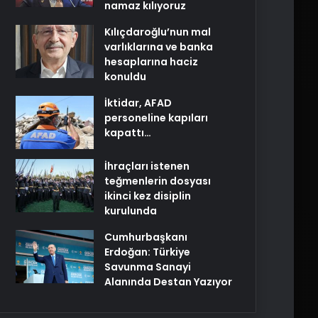
namaz kılıyoruz
Kılıçdaroğlu’nun mal
varlıklarına ve banka
hesaplarına haciz
konuldu
İktidar, AFAD
personeline kapıları
kapattı…
İhraçları istenen
teğmenlerin dosyası
ikinci kez disiplin
kurulunda
Cumhurbaşkanı
Erdoğan: Türkiye
Savunma Sanayi
Alanında Destan Yazıyor