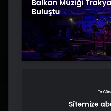
Balkan Müziği Traky
Ekonomi
Buluştu
Mengen’de Anneler 
Etkinliği
En Günc
Sitemize abo