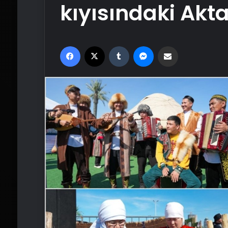
kıyısındaki Akt
Facebook
X
Tumblr
Messenger
Email'den paylaş