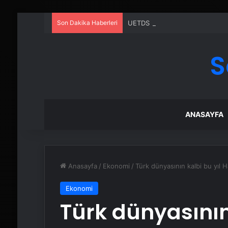
Son Dakika Haberleri
UETDS Nedir ? Uetds.com İle Akıll
S
ANASAYFA
Anasayfa
/
Ekonomi
/
Türk dünyasının kalbi bu yıl H
Ekonomi
Türk dünyasının