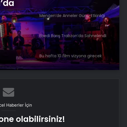
a’da
Mengen’de Anneler Günü Etkinliği
Ebedi Barış Trabzon’da Sahnelendi
Günü
Bu hafta 10 film vizyona girecek
Bakanı Ersoy: Göbeklitepe
markalaşması gereken
ürünlerimizin başında geliyor
10 Nisan 2025 Perşembe: Vizyondaki
filmler
el Haberler İçin
ne olabilirsiniz!
Nebahat Çehre isyan etti: