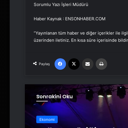
Sorumlu Yazı İşleri Müdürü
Haber Kaynak : ENSONHABER.COM
“Yayınlanan tüm haber ve diğer içerikler ile ilgil
üzerinden iletiniz. En kısa süre içerisinde bildi
Facebook
X
Email'den paylaş
Yaz
Paylaş
Sonrakini Oku
Ekonomi