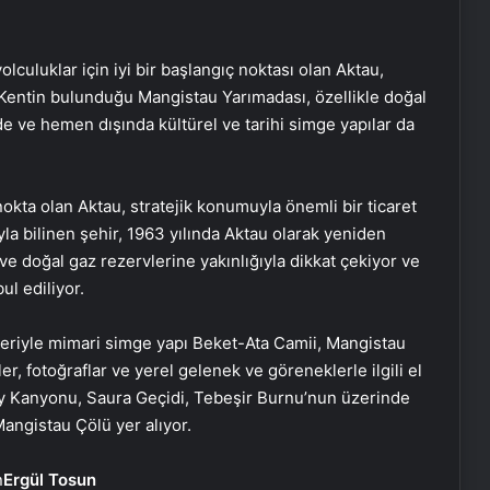
lculuklar için iyi bir başlangıç noktası olan Aktau,
Kentin bulunduğu Mangistau Yarımadası, özellikle doğal
nde ve hemen dışında kültürel ve tarihi simge yapılar da
 nokta olan Aktau, stratejik konumuyla önemli bir ticaret
 bilinen şehir, 1963 yılında Aktau olarak yeniden
ve doğal gaz rezervlerine yakınlığıyla dikkat çekiyor ve
l ediliyor.
leriyle mimari simge yapı Beket-Ata Camii, Mangistau
Bakanı Ersoy: Göbeklitepe
er, fotoğraflar ve yerel gelenek ve göreneklerle ilgili el
markalaşması gereken
kty Kanyonu, Saura Geçidi, Tebeşir Burnu’nun üzerinde
ürünlerimizin başında geliyor
Mangistau Çölü yer alıyor.
10 Nisan 2025 Perşembe: Vizyondaki
Ergül Tosun
filmler