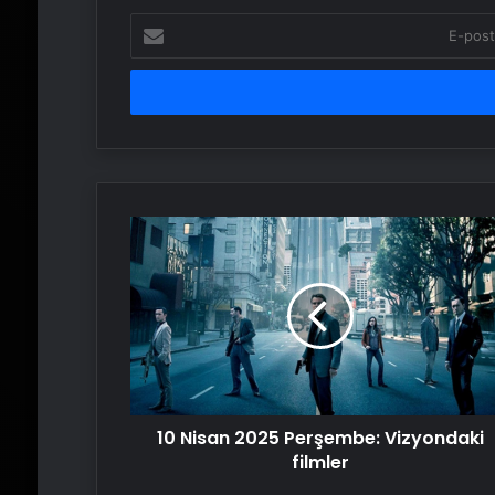
E-
posta
adresinizi
girin
10
Nisan
2025
Perşembe:
Vizyondaki
filmler
10 Nisan 2025 Perşembe: Vizyondaki
filmler