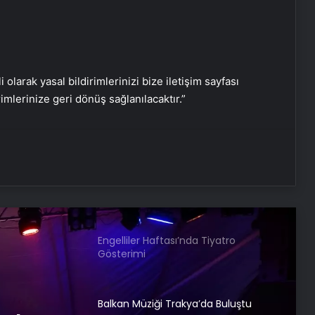
Nebahat Çehre isyan etti:
Çocuklarımı içeriden çıkarın!
i olarak yasal bildirimlerinizi bize iletişim sayfası
rimlerinize geri dönüş sağlanılacaktır.”
Belçim Bilgin, Onur Tuna, Tanem
Sivar, Ece Seçkin… Hepsi Mattia
Ahmet Minguzzi için adliyeye koştu
5 Grammy ödüllü The Swingles
CRR’de
Engelliler Haftası’nda Tiyatro
Gösterimi
Balkan Müziği Trakya’da Buluştu