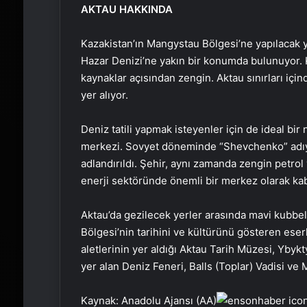
AKTAU HAKKINDA
Kazakistan’ın Mangystau Bölgesi’ne yapılacak yo
Hazar Denizi’ne yakın bir konumda bulunuyor. 
kaynaklar açısından zengin. Aktau sınırları içi
yer alıyor.
Deniz tatili yapmak isteyenler için de ideal bir
merkezi. Sovyet döneminde “Shevchenko” adıyla
adlandırıldı. Şehir, aynı zamanda zengin petrol 
enerji sektöründe önemli bir merkez olarak kabu
Aktau’da gezilecek yerler arasında mavi kubbe
Bölgesi’nin tarihini ve kültürünü gösteren eserl
aletlerinin yer aldığı Aktau Tarih Müzesi, Yby
yer alan Deniz Feneri, Balls (Toplar) Vadisi ve 
Kaynak: Anadolu Ajansı (AA)