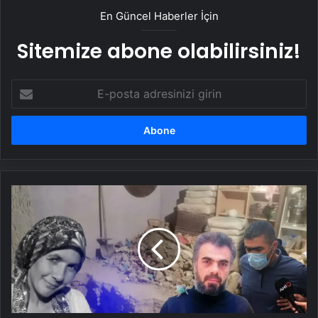
En Güncel Haberler İçin
Sitemize abone olabilirsiniz!
E-
posta
adresinizi
girin
Tandır
cinayetinde
yeni
gelişme:
Mahkeme
keşif
kararı
aldı!