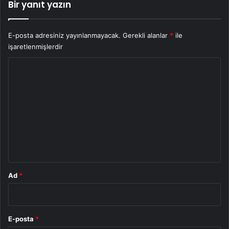
Bir yanıt yazın
E-posta adresiniz yayınlanmayacak.
Gerekli alanlar
*
ile
işaretlenmişlerdir
Y
o
r
u
m
*
Ad
*
E-posta
*