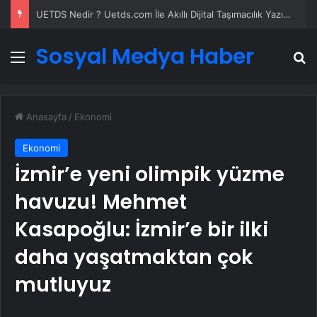
UETDS Nedir ? Uetds.com İle Akıllı Dijital Taşımacılık Yazılımı
Sosyal Medya Haber
Menü
A
Anasayfa
/
Ekonomi
Ekonomi
İzmir’e yeni olimpik yüzme
havuzu! Mehmet
Kasapoğlu: İzmir’e bir ilki
daha yaşatmaktan çok
mutluyuz