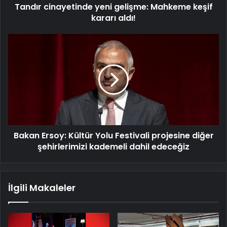
Tandır cinayetinde yeni gelişme: Mahkeme keşif
kararı aldı!
Bakan
Ersoy:
Kültür
Yolu
Festivali
projesine
diğer
şehirlerimizi
kademeli
Bakan Ersoy: Kültür Yolu Festivali projesine diğer
dahil
edeceğiz
şehirlerimizi kademeli dahil edeceğiz
İlgili Makaleler