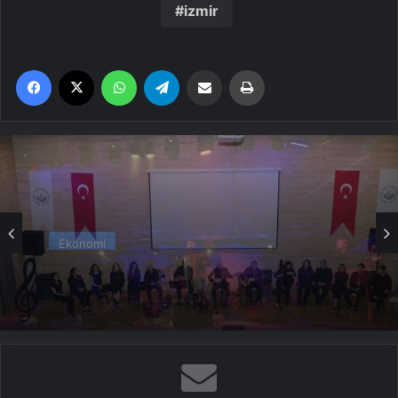
izmir
Facebook
X
WhatsApp
Telegram
Email'den paylaş
Yaz
Ekonomi
Mengen’de Anneler Günü Etkinliği