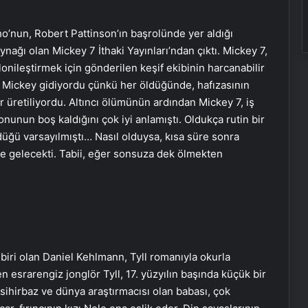
o’nun, Robert Pattinson’ın başrolünde yer aldığı
ağı olan Mickey 7 İthaki Yayınları’ndan çıktı. Mickey 7,
lonileştirmek için gönderilen keşif ekibinin harcanabilir
 Mickey gidiyordu çünkü her öldüğünde, hafızasının
 üretiliyordu. Altıncı ölümünün ardından Mickey 7, iş
nunun boş kaldığını çok iyi anlamıştı. Oldukça rutin bir
̈ğü varsayılmıştı… Nasıl olduysa, kısa süre sonra
âle gelecekti. Tabii, eğer sonsuza dek ölmekten
biri olan Daniel Kehlmann, Tyll romanıyla okurla
esrarengiz jonglör Tyll, 17. yüzyılın başında küçük bir
sihirbaz ve dünya araştırmacısı olan babası, çok