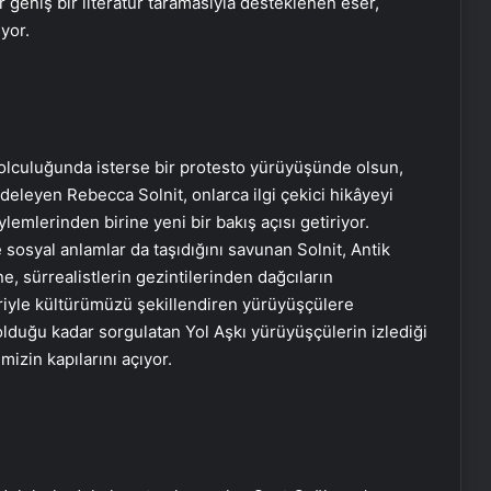
 geniş bir literatür taramasıyla desteklenen eser,
yor.
c yolculuğunda isterse bir protesto yürüyüşünde olsun,
deleyen Rebecca Solnit, onlarca ilgi çekici hikâyeyi
ylemlerinden birine yeni bir bakış açısı getiriyor.
 sosyal anlamlar da taşıdığını savunan Solnit, Antik
, sürrealistlerin gezintilerinden dağcıların
eriyle kültürümüzü şekillendiren yürüyüşçülere
olduğu kadar sorgulatan Yol Aşkı yürüyüşçülerin izlediği
mizin kapılarını açıyor.