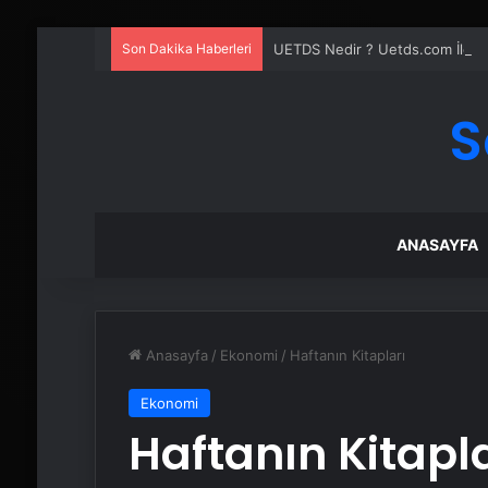
Son Dakika Haberleri
UETDS Nedir ? Uetds.com İle Akıll
S
ANASAYFA
Anasayfa
/
Ekonomi
/
Haftanın Kitapları
Ekonomi
Haftanın Kitapla