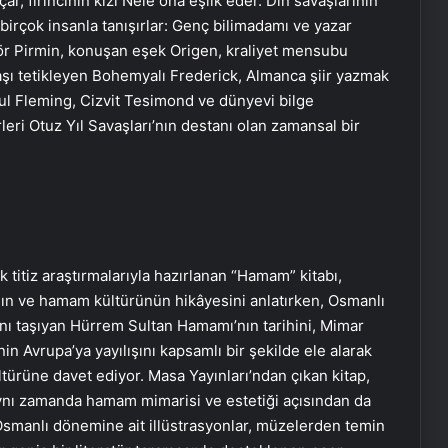
r, fırıncının kızı Nele ona eşlik eder. Din savaşlarının
 birçok insanla tanışırlar: Genç bilimadamı ve yazar
lör Pirmin, konuşan eşek Origen, kraliyet mensubu
vaşı tetikleyen Bohemyalı Frederick, Almanca şiir yazmak
ul Fleming, Cizvit Tesimond ve dünyevi bilge
eri Otuz Yıl Savaşları’nın destanı olan zamansal bir
ık titiz araştırmalarıyla hazırlanan “Hamam” kitabı,
n ve hamam kültürünün hikâyesini anlatırken, Osmanlı
ını taşıyan Hürrem Sultan Hamamı’nın tarihini, Mimar
n Avrupa’ya yayılışını kapsamlı bir şekilde ele alarak
ürüne davet ediyor. Masa Yayınları’ndan çıkan kitap,
, aynı zamanda hamam mimarisi ve estetiği açısından da
 Osmanlı dönemine ait illüstrasyonlar, müzelerden temin