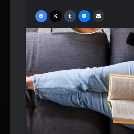
Facebook
X
Tumblr
Messenger
Email'den paylaş