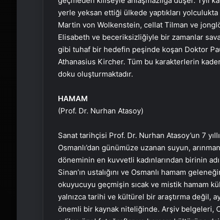
geçmeden kiliseyle anlaşmazlığa düşer. Tyll kaça
yerle yeksan ettiği ülkede yaptıkları yolculukta
Martin von Wolkenstein, cellat Tilman ve jong
Elisabeth ve beceriksizliğiyle bir zamanlar sa
gibi tuhaf bir hedefin peşinde koşan Doktor Pa
Athanasius Kircher. Tüm bu karakterlerin kaderl
doku oluşturmaktadır.
HAMAM
(Prof. Dr. Nurhan Atasoy)
Sanat tarihçisi Prof. Dr. Nurhan Atasoy’un 7 yıll
Osmanlı’dan günümüze uzanan suyun, arınmanı
döneminin en kuvvetli kadınlarından birinin ad
Sinan’ın ustalığını ve Osmanlı hamam geleneğini
okuyucuyu geçmişin sıcak ve mistik hamam kült
yalnızca tarihi ve kültürel bir araştırma değil
önemli bir kaynak niteliğinde. Arşiv belgeleri,