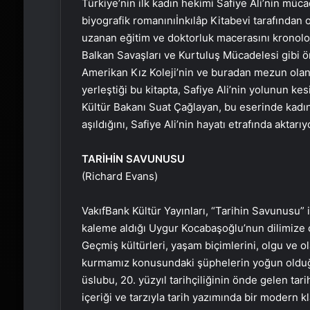
Türkiye’nin ilk kadın hekimi Safiye Ali’nin müc
biyografik romanınıİnkılâp Kitabevi tarafında
uzanan eğitim ve doktorluk macerasını kronoloj
Balkan Savaşları ve Kurtuluş Mücadelesi gibi ön
Amerikan Kız Koleji’nin ve buradan mezun olan
yerleştiği bu kitapta, Safiye Ali’nin yolunun kes
Kültür Bakanı Suat Çağlayan, bu eserinde kadın
aşıldığını, Safiye Ali’nin hayatı etrafında aktarıy
TARİHİN SAVUNUSU
(Richard Evans)
VakıfBank Kültür Yayınları, “Tarihin Savunusu” i
kaleme aldığı Uygur Kocabaşoğlu’nun dilimize çe
Geçmiş kültürleri, yaşam biçimlerini, olgu ve ol
kurmamız konusundaki şüphelerin yoğun olduğ
üslubu, 20. yüzyıl tarihçiliğinin önde gelen tar
içeriği ve tarzıyla tarih yazımında bir modern kl