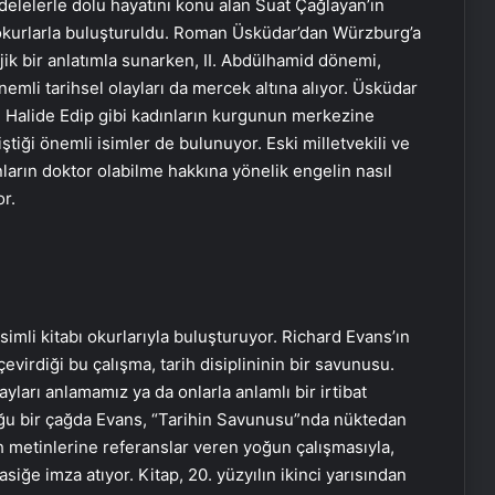
adelelerle dolu hayatını konu alan Suat Çağlayan’ın
n okurlarla buluşturuldu. Roman Üsküdar’dan Würzburg’a
ik bir anlatımla sunarken, II. Abdülhamid dönemi,
emli tarihsel olayları da mercek altına alıyor. Üsküdar
 Halide Edip gibi kadınların kurgunun merkezine
iştiği önemli isimler de bulunuyor. Eski milletvekili ve
ların doktor olabilme hakkına yönelik engelin nasıl
or.
simli kitabı okurlarıyla buluşturuyor. Richard Evans’ın
virdiği bu çalışma, tarih disiplininin bir savunusu.
ayları anlamamız ya da onlarla anlamlı bir irtibat
u bir çağda Evans, “Tarihin Savunusu”nda nüktedan
ih metinlerine referanslar veren yoğun çalışmasıyla,
asiğe imza atıyor. Kitap, 20. yüzyılın ikinci yarısından