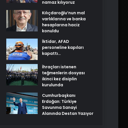
namaz kılıyoruz
Kılıçdaroğlu’nun mal
varlıklarına ve banka
hesaplarına haciz
konuldu
İktidar, AFAD
personeline kapıları
kapattı…
İhraçları istenen
teğmenlerin dosyası
ikinci kez disiplin
kurulunda
Cumhurbaşkanı
Erdoğan: Türkiye
Savunma Sanayi
Alanında Destan Yazıyor