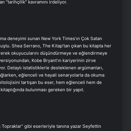
n “tarihçilik” kavramını irdeliyor.
okuma deneyimi sunan New York Times’ın Çok Satan
luştu. Shea Serrano, The Kitap’tan çıkan bu kitapta her
vererek okuyucularını düşündürmeye ve eğlendirmeye
 versiyonundan, Kobe Bryant’ın kariyerinin zirve
or. Detaylı istatistiklerle desteklenen argümanları,
ağlarken, eğlenceli ve hayali senaryolarla da okuma
mitolojisini tartışan bu eser, hem eğlenceli hem de
n kitaplığında bulunması gereken bir yapıt.
ş Topraklar” gibi eserleriyle tanına yazar Seyfettin