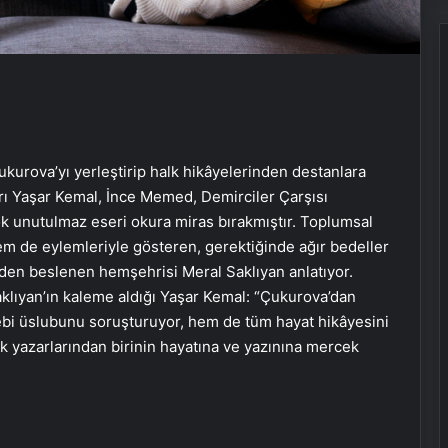
rova’yı yerleştirip halk hikâyelerinden destanlara
rı Yaşar Kemal, İnce Memed, Demirciler Çarşısı
rçok unutulmaz eseri okura miras bırakmıştır. Toplumsal
em de eylemleriyle gösteren, gerektiğinde ağır bedeller
den beslenen hemşehrisi Meral Saklıyan anlatıyor.
Saklıyan’ın kaleme aldığı Yaşar Kemal: “Çukurova’dan
ebi üslubunu soruşturuyor, hem de tüm hayat hikâyesini
ük yazarlarından birinin hayatına ve yazınına mercek