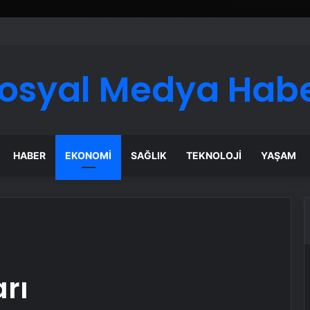
ı Dijital Taşımacılık Yazılımı
osyal Medya Hab
HABER
EKONOMI
SAĞLIK
TEKNOLOJI
YAŞAM
rı