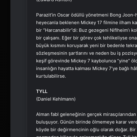
Parazit’in Oscar ödüllü yönetmeni Bong Joon-h
heyecanla beklenen Mickey 17 filmine ilham kayn
bir “Harcanabilir”di: Buz gezegeni Niflheim’ı ko
bir çalışanı. Eğer bir görev çok tehlikeliyse ona
büyük kısmını koruyarak yeni bir bedenle tekrar
sözleşmesinin şartlarını ve neden bu iş pozisyo
keşif görevinde Mickey 7 kaybolunca “yine” öldu
insanlığın hayatta kalması Mickey 7’ye bağlı h
kurtulabilirse.
TYLL
(Daniel Kehlmann)
Alman fabl geleneğinin gerçek mirasçılarından 
buluşuyor. Günün birinde ölmemeye karar veren 
köyde bir değirmencinin oğlu olarak doğar. Bir 