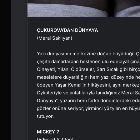
ÇUKUROVA’DAN DÜNYAYA
(Meral Saklıyan)
Yazı dünyasının merkezine doğup büyüdüğü Çuku
çeşitli damarlardan beslenen ulu edebiyat çına
Cinayeti, Yılanı Öldürseler, Sarı Sıcak gibi bi
meselelere duyarlılığını hem yazı düzeyinde h
ödeyen Yaşar Kemal’in hikâyesini, aynı merkez
Öyküleriyle ve anlatılarıyla tanıdığımız Meral 
Dünyaya”, yazarın hem farklı dönemlerdeki ed
gözler önüne seriyor, yirminci yüzyılın en büy
tutuyor.
MICKEY 7
(Edward Ashton)