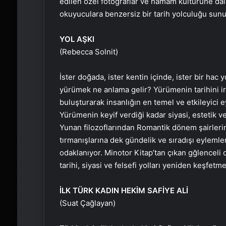
edilen özel fotoğraflar ve hamam kültürüne dair
okuyuculara benzersiz bir tarih yolculuğu sunu
YOL AŞKI
(Rebecca Solnit)
İster doğada, ister kentin içinde, ister bir ha
yürümek ne anlama gelir? Yürümenin tarihini ir
buluşturarak insanlığın en temel ve etkileyici e
Yürümenin keyif verdiği kadar siyasi, estetik ve
Yunan filozoflarından Romantik dönem şairlerine
tırmanışlarına dek gündelik ve sıradışı eyleml
odaklanıyor. Minotor Kitap’tan çıkan gğlenceli 
tarihi, siyasi ve felsefi yolları yeniden keşfetme
İLK TÜRK KADIN HEKİM SAFİYE ALİ
(Suat Çağlayan)