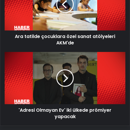
sanat
atölyeleri
AKM'de
Ara tatilde çocuklara özel sanat atölyeleri
AKM'de
'Adresi
Olmayan
Ev'
iki
ülkede
prömiyer
yapacak
'Adresi Olmayan Ev' iki ülkede prömiyer
yapacak