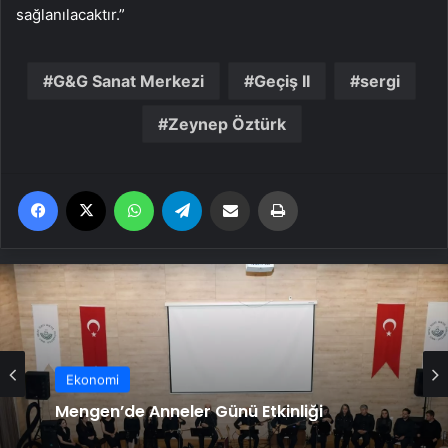
sağlanılacaktır.”
G&G Sanat Merkezi
Geçiş II
sergi
Zeynep Öztürk
Facebook
X
WhatsApp
Telegram
Email'den paylaş
Yaz
Ekonomi
Mengen’de Anneler Günü Etkinliği