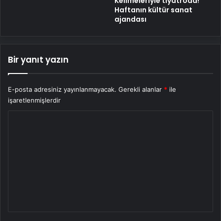
Kelimeleriyle tiyatroda!
Haftanın kültür sanat
ajandası
Bir yanıt yazın
E-posta adresiniz yayınlanmayacak.
Gerekli alanlar
*
ile
işaretlenmişlerdir
Y
o
r
u
m
*