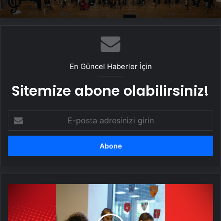
En Güncel Haberler İçin
Sitemize abone olabilirsiniz!
E-
posta
adresinizi
girin
Ara
tatilde
çocuklara
özel