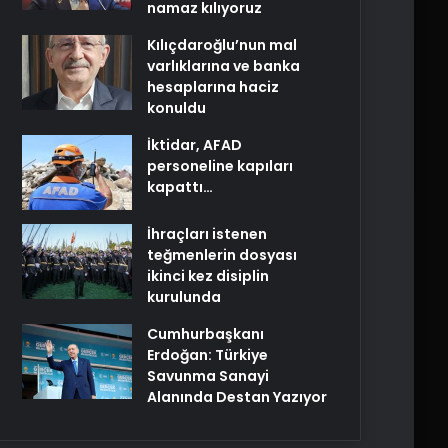
namaz kılıyoruz
Kılıçdaroğlu’nun mal
varlıklarına ve banka
hesaplarına haciz
konuldu
İktidar, AFAD
personeline kapıları
kapattı…
İhraçları istenen
teğmenlerin dosyası
ikinci kez disiplin
kurulunda
Cumhurbaşkanı
Erdoğan: Türkiye
Savunma Sanayi
Alanında Destan Yazıyor