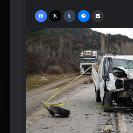
Facebook
X
Tumblr
Messenger
Email'den paylaş