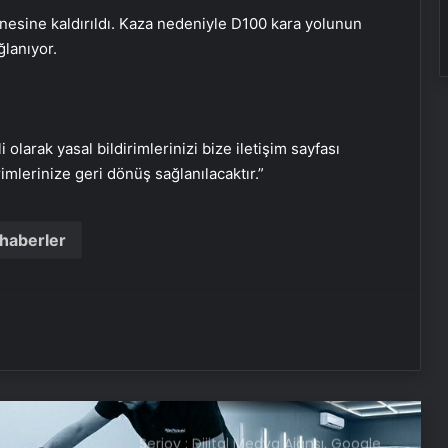
saldıran şüphelinin emniyet ifadesi
nesine kaldırıldı. Kaza nedeniyle D100 kara yolunun
ortaya çıktı
ğlanıyor.
Özgür Özel ve ailesiyle ilgili
provokatif paylaşım yapan şüpheli
tutuklandı
i olarak yasal bildirimlerinizi bize iletişim sayfası
Cumhurbaşkanı Erdoğan: Ortaya
rimlerinize geri dönüş sağlanılacaktır.”
çıkanlar, ortaya çıkacakların
habercisidir
haberler
81 ile ‘afet’ genelgesi: Önlemler
artırılacak
AK Parti MYK Toplantısı Ne Zaman?
MYK Konuları Neler, Hangi Konular
Görüşülecek? Cumhurbaşkanı
Erdoğan Başkanlığında Toplanıyor
Serjoy : Dijital Medya Ajansı, Google