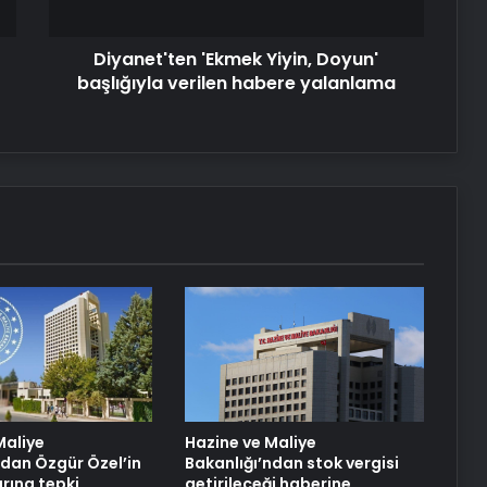
Serjoy : Dijital Medya Ajansı, Google
yalanlama
Reklam Ajansı, SEO Ajansı ve Web
Tasarım Ajansı
Diyanet'ten 'Ekmek Yiyin, Doyun'
başlığıyla verilen habere yalanlama
UETDS Nedir ? Uetds.com İle Akıllı
Dijital Taşımacılık Yazılımı
Yeni Dünya Düzensizliği Çağında
Türk Dış Politikası ve Hakan Fidan
Faktörü
Hurda Fiyatları Güncel Olarak
Nereden Takip Edilir?
Datahost İle Güvenilir Sunucu
Hizmetleri
Maliye
Hazine ve Maliye
ndan Özgür Özel’in
Bakanlığı’ndan stok vergisi
rına tepki
getirileceği haberine