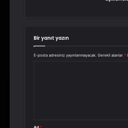
Bir yanıt yazın
E-posta adresiniz yayınlanmayacak.
Gerekli alanlar
*
i
Y
o
r
u
m
*
Ad
*