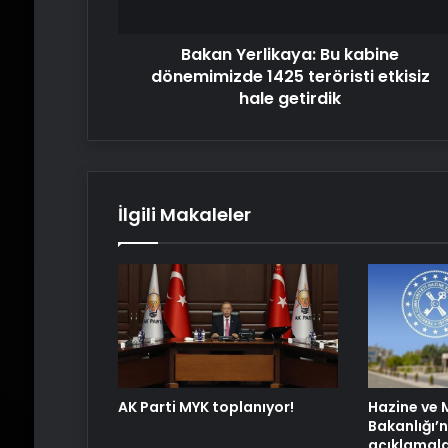
etkisiz
hale
Bakan Yerlikaya: Bu kabine
getirdik
dönemimizde 1425 teröristi etkisiz
hale getirdik
İlgili Makaleler
AK Parti MYK toplanıyor!
Hazine ve 
Bakanlığı’
açıklamala