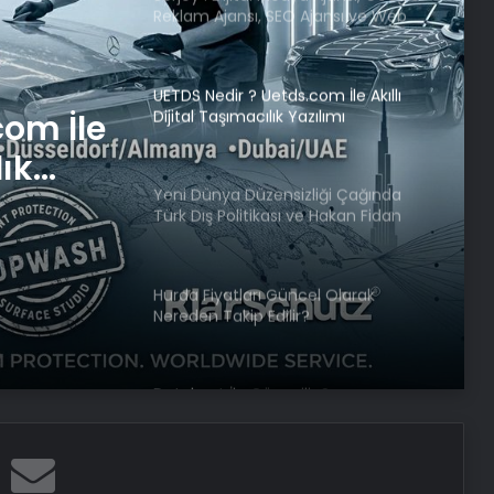
Reklam Ajansı, SEO Ajansı ve Web
Tasarım Ajansı
UETDS Nedir ? Uetds.com İle Akıllı
Dijital Taşımacılık Yazılımı
com İle
lık
Yeni Dünya Düzensizliği Çağında
Türk Dış Politikası ve Hakan Fidan
Faktörü
Hurda Fiyatları Güncel Olarak
Nereden Takip Edilir?
Datahost İle Güvenilir Sunucu
Hizmetleri
CHP Genel Başkanı Özgür Özel’e