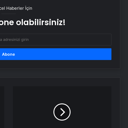
saldıran şüphelinin emniyet ifadesi
el Haberler İçin
ortaya çıktı
ne olabilirsiniz!
Özgür Özel ve ailesiyle ilgili
provokatif paylaşım yapan şüpheli
tutuklandı
Cumhurbaşkanı Erdoğan: Ortaya
çıkanlar, ortaya çıkacakların
habercisidir
81 ile ‘afet’ genelgesi: Önlemler
artırılacak
Diyanet'ten
'Ekmek
Yiyin,
AK Parti MYK Toplantısı Ne Zaman?
Doyun'
MYK Konuları Neler, Hangi Konular
başlığıyla
Görüşülecek? Cumhurbaşkanı
verilen
Erdoğan Başkanlığında Toplanıyor
habere