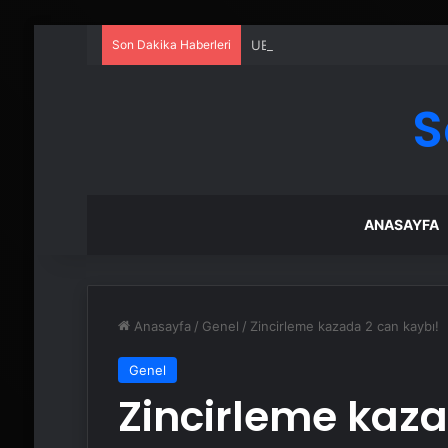
Son Dakika Haberleri
UETDS Nedir ? Uetds.com İle Akıll
S
ANASAYFA
Anasayfa
/
Genel
/
Zincirleme kazada 2 can kaybı!
Genel
Zincirleme kaza