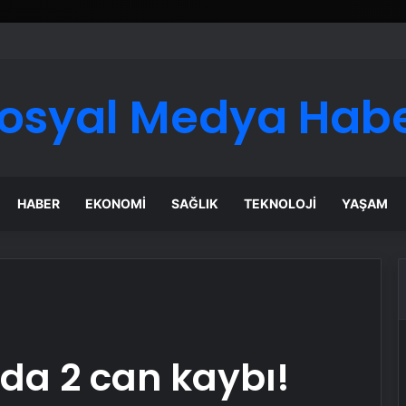
ı Dijital Taşımacılık Yazılımı
osyal Medya Hab
HABER
EKONOMI
SAĞLIK
TEKNOLOJI
YAŞAM
da 2 can kaybı!