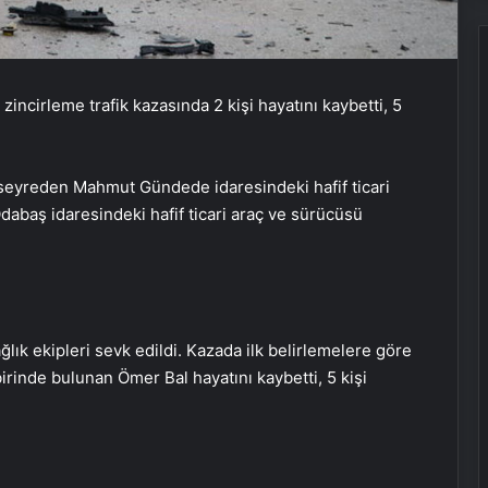
incirleme trafik kazasında 2 kişi hayatını kaybetti, 5
seyreden Mahmut Gündede idaresindeki hafif ticari
dabaş idaresindeki hafif ticari araç ve sürücüsü
lık ekipleri sevk edildi. Kazada ilk belirlemelere göre
inde bulunan Ömer Bal hayatını kaybetti, 5 kişi
CHP Genel Başkanı Özgür Özel’e