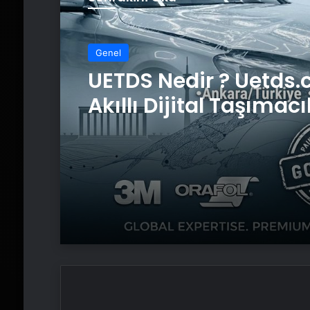
Genel
UETDS Nedir ? Uetds.
Akıllı Dijital Taşımacı
Yazılımı