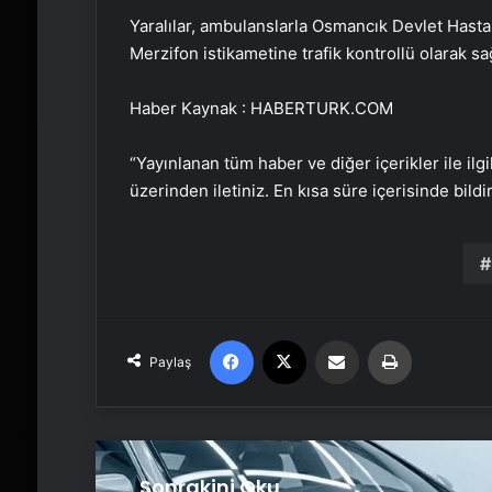
Yaralılar, ambulanslarla Osmancık Devlet Hasta
Merzifon istikametine trafik kontrollü olarak sa
Haber Kaynak : HABERTURK.COM
“Yayınlanan tüm haber ve diğer içerikler ile ilgil
üzerinden iletiniz. En kısa süre içerisinde bildi
Facebook
X
Email'den paylaş
Yaz
Paylaş
Sonrakini Oku