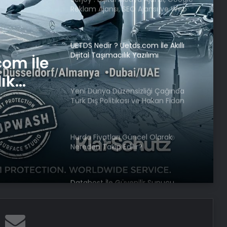
Reklam Ajansı, SEO Ajansı ve Web
Tasarım Ajansı
UETDS Nedir ? Uetds.com İle Akıllı
Dijital Taşımacılık Yazılımı
com İle
lık
Yeni Dünya Düzensizliği Çağında
Türk Dış Politikası ve Hakan Fidan
Faktörü
Hurda Fiyatları Güncel Olarak
Nereden Takip Edilir?
Datahost İle Güvenilir Sunucu
Hizmetleri