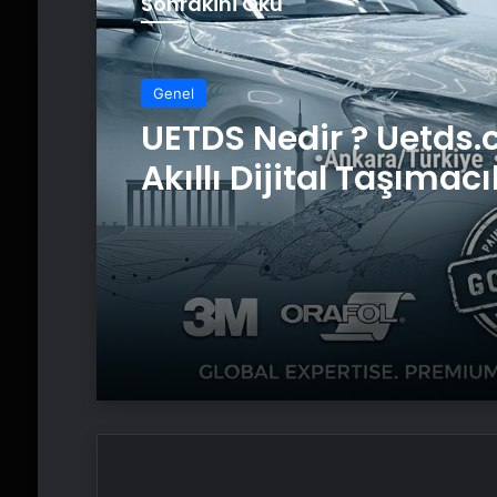
Sonrakini Oku
Genel
UETDS Nedir ? Uetds.
Akıllı Dijital Taşımacı
Yazılımı