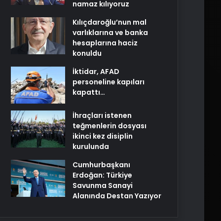
namaz kılıyoruz
Kılıçdaroğlu’nun mal
varlıklarına ve banka
hesaplarına haciz
konuldu
İktidar, AFAD
personeline kapıları
kapattı…
İhraçları istenen
teğmenlerin dosyası
ikinci kez disiplin
kurulunda
Cumhurbaşkanı
Erdoğan: Türkiye
Savunma Sanayi
Alanında Destan Yazıyor