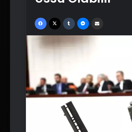
Facebook
X
Tumblr
Messenger
Email'den paylaş