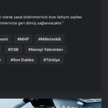
almam gerekiyor
i olarak yasal bildirimlerinizi bize iletişim sayfası
Ajax ve Groningen yenişemedi: PSV
rimlerinize geri dönüş sağlanılacaktır.”
liderliğe yükseldi
nomi
MHP
Milletvekili
Samsung, Android 16’yı bu ay test
etmeye başlayacak
OSB
Sanayi Yatırımları
e
Son Dakika
Türkiye
iPhone 17 kamerası nasıl olacak: İşte
bilmeniz gereken her şey
Yapay zeka destekli Siri, iPhone 19
modelleri ile gelecek
Serjoy : Dijital Medya Ajansı, Google