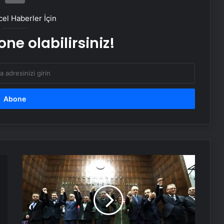
Victor Osimhen: Çok büyük bir karar
almam gerekiyor
el Haberler İçin
ne olabilirsiniz!
Ajax ve Groningen yenişemedi: PSV
liderliğe yükseldi
Samsung, Android 16’yı bu ay test
etmeye başlayacak
iPhone 17 kamerası nasıl olacak: İşte
bilmeniz gereken her şey
İYİ
Parti'den
istifa
Yapay zeka destekli Siri, iPhone 19
modelleri ile gelecek
eden
Yenikent
Belediye
Başkanı