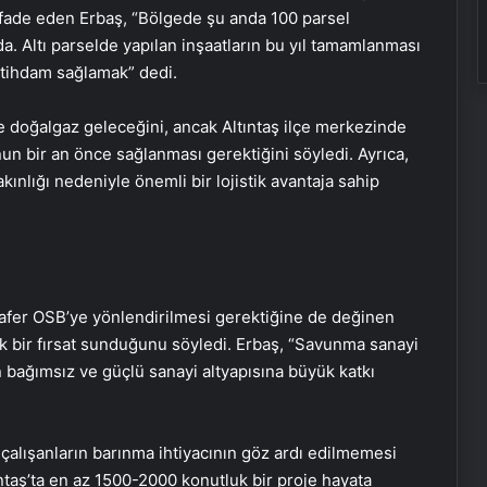
ifade eden Erbaş, “Bölgede şu anda 100 parsel
a. Altı parselde yapılan inşaatların bu yıl tamamlanması
istihdam sağlamak” dedi.
 doğalgaz geleceğini, ancak Altıntaş ilçe merkezinde
un bir an önce sağlanması gerektiğini söyledi. Ayrıca,
ınlığı nedeniyle önemli bir lojistik avantaja sahip
afer OSB’ye yönlendirilmesi gerektiğine de değinen
ük bir fırsat sunduğunu söyledi. Erbaş, “Savunma sanayi
n bağımsız ve güçlü sanayi altyapısına büyük katkı
çalışanların barınma ihtiyacının göz ardı edilmemesi
ıntaş’ta en az 1500-2000 konutluk bir proje hayata