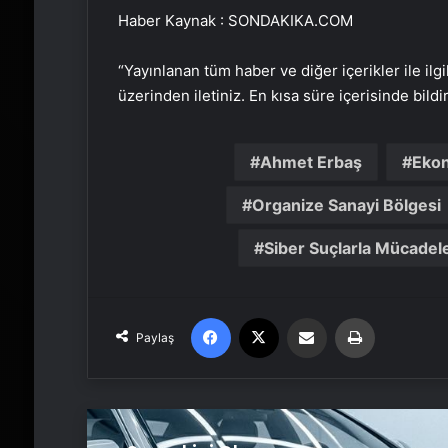
Haber Kaynak : SONDAKIKA.COM
“Yayınlanan tüm haber ve diğer içerikler ile ilgil
üzerinden iletiniz. En kısa süre içerisinde bildi
Ahmet Erbaş
Eko
Organize Sanayi Bölgesi
Siber Suçlarla Mücadel
Facebook
X
Email'den paylaş
Yaz
Paylaş