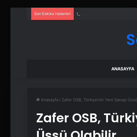
Son Dakika Haberleri
UETDS Nedir ? Uetds.com İle Akıll
S
ANASAYFA
Anasayfa
/
Zafer OSB, Türkiye’nin Yeni Sanayi Üssü 
Zafer OSB, Türk
Üssü Olabilir