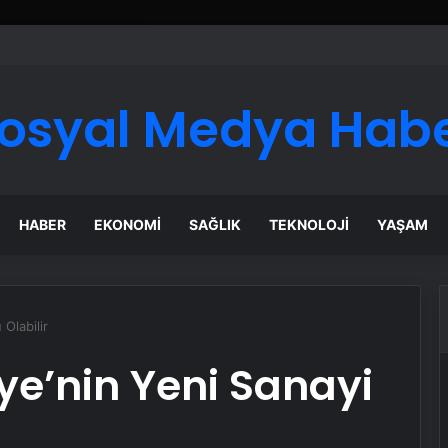
ı Dijital Taşımacılık Yazılımı
osyal Medya Hab
HABER
EKONOMI
SAĞLIK
TEKNOLOJI
YAŞAM
Olabilir
iye’nin Yeni Sanayi