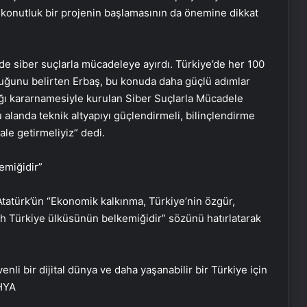
00 konutluk bir projenin başlamasının da önemine dikkat
de siber suçlarla mücadeleye ayırdı. Türkiye’de her 100
duğunu belirten Erbaş, bu konuda daha güçlü adımlar
ığı kararnamesiyle kurulan Siber Suçlarla Mücadele
alanda teknik altyapıyı güçlendirmeli, bilinçlendirme
ale getirmeliyiz” dedi.
emiğidir”
atürk’ün “Ekonomik kalkınma, Türkiye’nin özgür,
ah Türkiye ülküsünün belkemiğidir” sözünü hatırlatarak
li bir dijital dünya ve daha yaşanabilir bir Türkiye için
AHYA
Victor Osimhen: Çok büyük bir karar