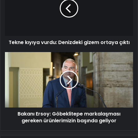
Denizdeki
gizem
ortaya
çıktı
Tekne kıyıya vurdu: Denizdeki gizem ortaya çıktı
Bakanı
Ersoy:
Göbeklitepe
markalaşması
gereken
ürünlerimizin
başında
geliyor
Bakanı Ersoy: Göbeklitepe markalaşması
gereken ürünlerimizin başında geliyor