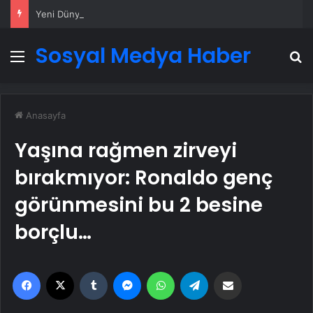
Yeni Dünya Düzensizliği Çağında Türk Dış Politikası ve Hakan Fidan Faktörü
Sosyal Medya Haber
Menü
A
Anasayfa
Yaşına rağmen zirveyi
bırakmıyor: Ronaldo genç
görünmesini bu 2 besine
borçlu…
Facebook
X
Tumblr
Messenger
WhatsApp
Telegram
Email'den paylaş