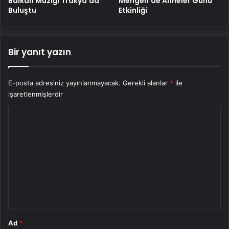
Balkan Müziği Trakya’da
Mengen’de Anneler Günü
Buluştu
Etkinliği
Bir yanıt yazın
E-posta adresiniz yayınlanmayacak.
Gerekli alanlar
*
ile
işaretlenmişlerdir
Y
o
r
u
m
*
Ad
*