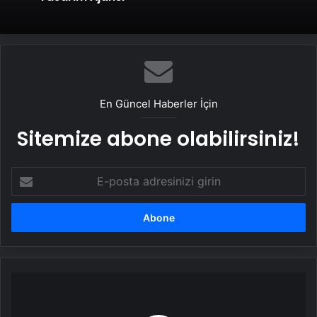
En Güncel Haberler İçin
Sitemize abone olabilirsiniz!
E-
posta
adresinizi
girin
Tekne
kıyıya
vurdu: