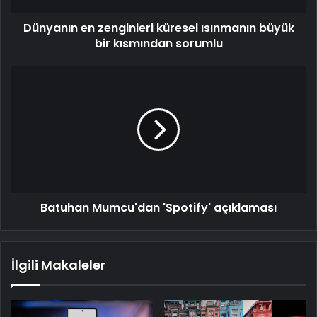
sorumlu
Dünyanın en zenginleri küresel ısınmanın büyük
bir kısmından sorumlu
Batuhan
Mumcu'dan
'Spotify'
açıklaması
Batuhan Mumcu'dan 'Spotify' açıklaması
İlgili Makaleler