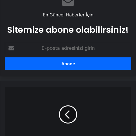
En Güncel Haberler İçin
Sitemize abone olabilirsiniz!
E-
posta
adresinizi
girin
Dünyanın
en
zenginleri
küresel
ısınmanın
büyük
bir
kısmından