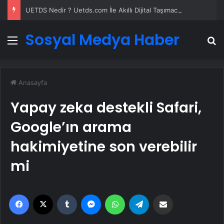
UETDS Nedir ? Uetds.com İle Akıllı Dijital Taşımacılık Yazılımı
Sosyal Medya Haber
Menü
A
Anasayfa
Yapay zeka destekli Safari,
Google’ın arama
hakimiyetine son verebilir
mi
Facebook
X
Tumblr
Messenger
WhatsApp
Telegram
Email'den paylaş