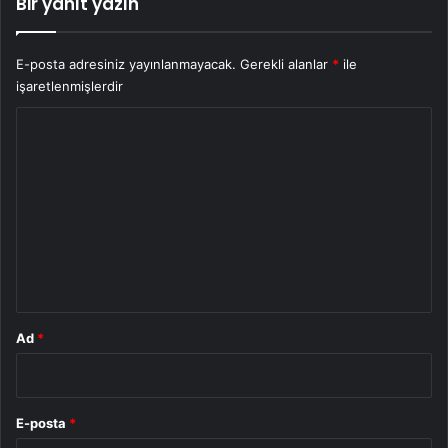
Bir yanıt yazın
E-posta adresiniz yayınlanmayacak.
Gerekli alanlar
*
ile
işaretlenmişlerdir
Y
o
r
u
m
*
Ad
*
E-posta
*