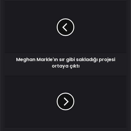
Meghan
Markle'ın
sır
gibi
sakladığı
projesi
ortaya
çıktı
Meghan Markle'ın sır gibi sakladığı projesi
ortaya çıktı
Yakın
arkadaşı
açıkladı!
Usta
şarkıcı
Ferdi
Tayfur'un
son
isteği