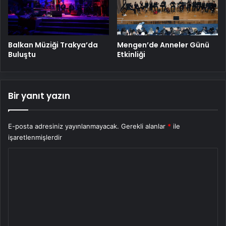
Balkan Müziği Trakya’da
Mengen’de Anneler Günü
Buluştu
Etkinliği
Bir yanıt yazın
E-posta adresiniz yayınlanmayacak.
Gerekli alanlar
*
ile
işaretlenmişlerdir
Y
o
r
u
m