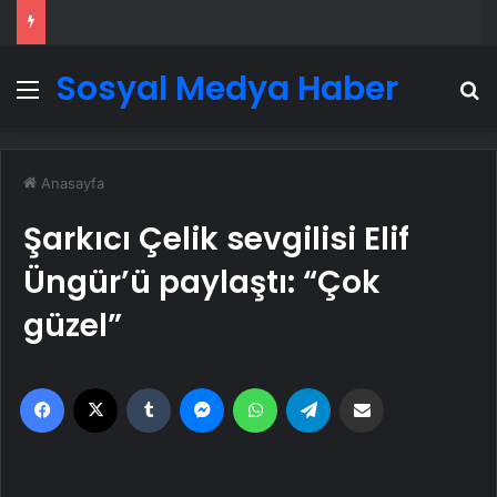
Sosyal Medya Haber
Menü
A
Anasayfa
Şarkıcı Çelik sevgilisi Elif
Üngür’ü paylaştı: “Çok
güzel”
Facebook
X
Tumblr
Messenger
WhatsApp
Telegram
Email'den paylaş