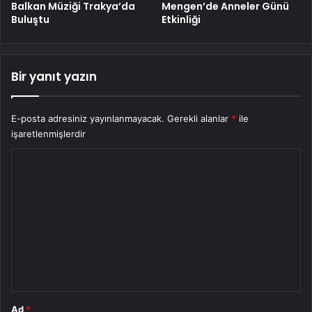
Balkan Müziği Trakya’da
Mengen’de Anneler Günü
Buluştu
Etkinliği
Bir yanıt yazın
E-posta adresiniz yayınlanmayacak.
Gerekli alanlar
*
ile
işaretlenmişlerdir
Y
o
r
u
m
*
Ad
*