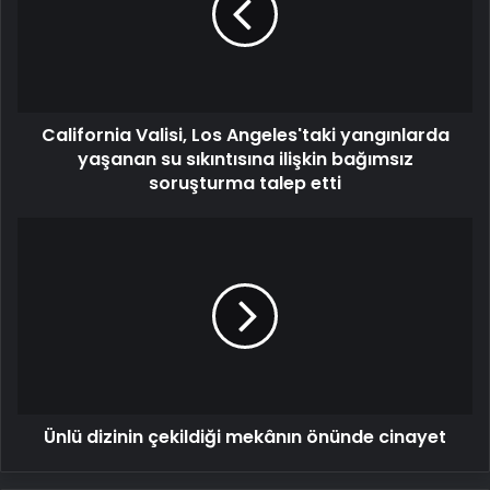
yangınlarda
yaşanan
su
sıkıntısına
ilişkin
California Valisi, Los Angeles'taki yangınlarda
bağımsız
soruşturma
yaşanan su sıkıntısına ilişkin bağımsız
talep
soruşturma talep etti
etti
Ünlü
dizinin
çekildiği
mekânın
önünde
cinayet
Ünlü dizinin çekildiği mekânın önünde cinayet