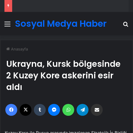
Sosyal Medya Haber
Menü
A
Anasayfa
Ukrayna, Kursk bölgesinde
2 Kuzey Kore askerini esir
aldı
Facebook
X
Tumblr
Messenger
WhatsApp
Telegram
Email'den paylaş
Kuzey Kore ile Rusya arasında imzalanan Stratejik İş Birliği