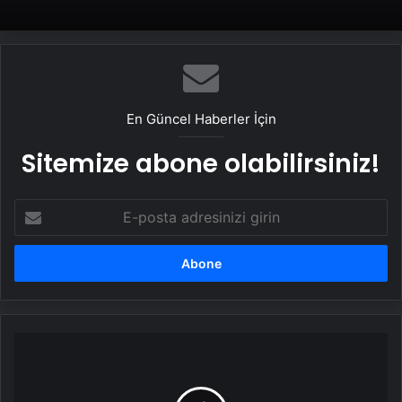
En Güncel Haberler İçin
Sitemize abone olabilirsiniz!
E-
posta
adresinizi
girin
California
Valisi,
Los
Angeles'taki