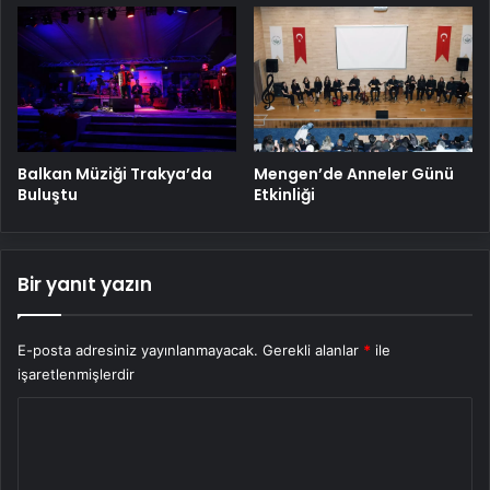
Balkan Müziği Trakya’da
Mengen’de Anneler Günü
Buluştu
Etkinliği
Bir yanıt yazın
E-posta adresiniz yayınlanmayacak.
Gerekli alanlar
*
ile
işaretlenmişlerdir
Y
o
r