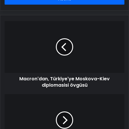
Macron'dan,
Türkiye'ye
Moskova-
Kiev
diplomasisi
övgüsü
Macron'dan, Türkiye'ye Moskova-Kiev
diplomasisi övgüsü
Dışişleri
Bakanı
Hakan
Fidan,
ABD'de
SETA