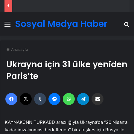
Sosyal Medya Haber
Menü
A
Anasayfa
Ukrayna için 31 ülke yeniden
Paris’te
Facebook
X
Tumblr
Messenger
WhatsApp
Telegram
Email'den paylaş
KAYNAK
CNN TÜRK
ABD aracılığıyla Ukrayna’da “20 Nisan’a
kadar imzalanması hedeflenen” bir ateşkes için Rusya ile