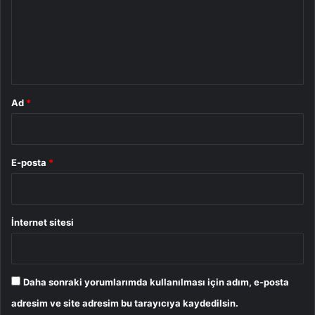
u
m
*
Ad
*
E-posta
*
İnternet sitesi
Daha sonraki yorumlarımda kullanılması için adım, e-posta
adresim ve site adresim bu tarayıcıya kaydedilsin.