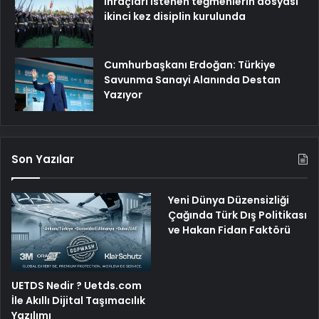
İhraçları istenen teğmenlerin dosyası
ikinci kez disiplin kurulunda
Cumhurbaşkanı Erdoğan: Türkiye
Savunma Sanayi Alanında Destan
Yazıyor
Son Yazılar
Yeni Dünya Düzensizliği
Çağında Türk Dış Politikası
ve Hakan Fidan Faktörü
UETDS Nedir ? Uetds.com
İle Akıllı Dijital Taşımacılık
Yazılımı