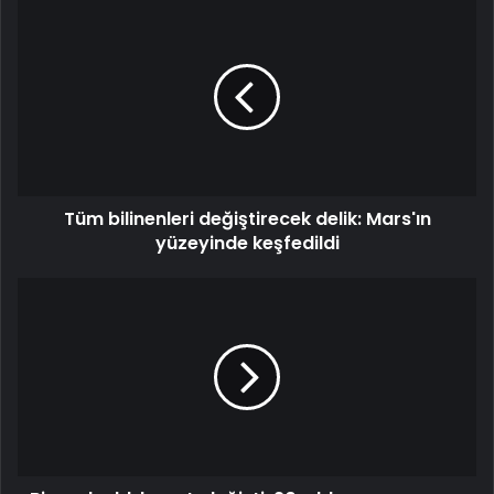
Tüm
bilinenleri
değiştirecek
delik:
Mars'ın
yüzeyinde
keşfedildi
Tüm bilinenleri değiştirecek delik: Mars'ın
yüzeyinde keşfedildi
Bir
ısırık
aldı
hayatı
değişti:
20
yıldır
ne
meyve