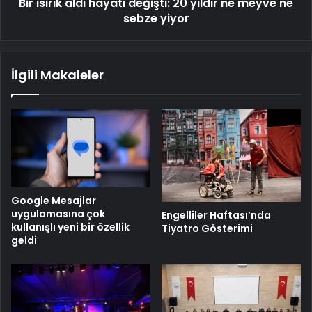
Bir ısırık aldı hayatı değişti: 20 yıldır ne meyve ne
ne
sebze
sebze yiyor
yiyor
İlgili Makaleler
Google Mesajlar
uygulamasına çok
Engelliler Haftası’nda
kullanışlı yeni bir özellik
Tiyatro Gösterimi
geldi