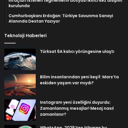
İhraçları istenen teğmenlerin dosyası ikinci kez disiplin
kurulunda
Cumhurbaşkanı Erdoğan: Türkiye Savunma Sanayi
Alanında Destan Yazıyor
Teknoloji Haberleri
Türksat 6A kalıcı yörüngesine ulaştı
Bilim insanlarından yeni keşif: Mars’ta
eskiden yaşam var mıydı?
Instagram yeni özelliğini duyurdu:
Zamanlanmış mesajlar! Mesaj nasıl
zamanlanır?
WhatsApp, 2025’ten itibaren bu