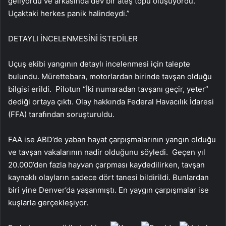
geliyordu ve arkasında dev bir ateş topu oluşuyordu.
Uçaktaki herkes panik halindeydi.”
DETAYLI İNCELENMESİNİ İSTEDİLER
Uçuş ekibi yangının detaylı incelenmesi için talepte
bulundu. Mürettebara, motorlardan birinde tavşan olduğu
bilgisi erildi. Pilotun “İki numaradan tavşanı geçir, yeter”
dediği ortaya çıktı. Olay hakkında Federal Havacılık İdaresi
(FFA) tarafından soruşturuldu.
FAA ise ABD’de yaban hayat çarpışmalarının yangın olduğu
ve tavşan vakalarının nadir olduğunu söyledi. Geçen yıl
20.000’den fazla hayvan çarpması kaydedilirken, tavşan
kaynaklı olayların sadece dört tanesi bildirildi. Bunlardan
biri yine Denver’da yaşanmıştı. En yaygın çarpışmalar ise
kuşlarla gerçekleşiyor.