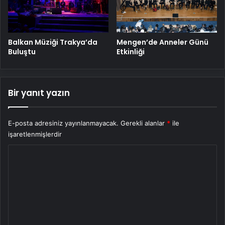
Balkan Müziği Trakya’da
Mengen’de Anneler Günü
Buluştu
Etkinliği
Bir yanıt yazın
E-posta adresiniz yayınlanmayacak.
Gerekli alanlar
*
ile
işaretlenmişlerdir
Y
o
r
u
m