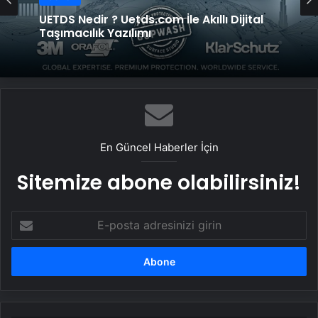
UETDS Nedir ? Uetds.com İle Akıllı Dijital
Taşımacılık Yazılımı
En Güncel Haberler İçin
Sitemize abone olabilirsiniz!
E-
posta
adresinizi
girin