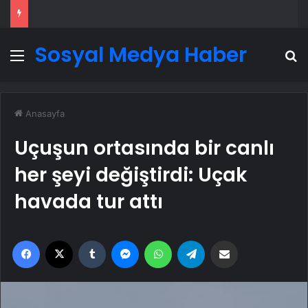
Sosyal Medya Haber
Menü
A
Anasayfa
Uçuşun ortasında bir canlı
her şeyi değiştirdi: Uçak
havada tur attı
Facebook
X
Tumblr
Messenger
WhatsApp
Telegram
Email'den paylaş