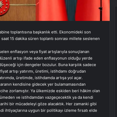
bine toplantısına başkanlık etti. Ekonomideki son
aat 15 dakika süren toplantı sonrası millete seslenen
elen enflasyon veya fiyat artışlarıyla sonuçlanan
i düzenli artışı ifade eden enflasyonun olduğu yerde
 düşeceği için dengeler bozulur. Buna karşılık sadece
iyat artışı yatırımı, üretimi, istihdamı doğrudan
tırımda, üretimde, istihdamda artışa yol açar.
a paranın kendisine gidecek yer bulamamasından
ercihe zorlamıştır. Ya ülkemizde eskiden beri hâkim olan
üyümeden ve istihdamdan vazgeçecektik ya da kendi
rihi bir mücadeleyi göze alacaktık. Her zamanki gibi
di ihtiyaçlarına uygun bir politikayı izleme fırsatı elde