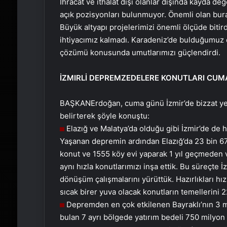
İhracat ve ithalat dışı olanlar dışında kayda de
açık pozisyonları bulunmuyor. Önemli olan bur
Büyük altyapı projelerimizi önemli ölçüde bitird
ihtiyacımız kalmadı. Karadeniz’de bulduğumuz 
çözümü konusunda umutlarımızı güçlendirdi.
İZMIRLİ DEPREMZEDELERE
KONUTLARI CUM
BAŞKAN
Erdoğan, cuma günü İzmir’de bizzat ye
belirterek şöyle konuştu:
Elazığ ve Malatya’da olduğu gibi İzmir’de de hı
Yaşanan depremin ardından Elazığ’da 23 bin 677
konut ve 1555 köy evi yaparak 1 yıl geçmeden v
aynı hızla konutlarımızı inşa ettik. Bu süreçte
dönüşüm çalışmalarını yürüttük. Hazırlıkları hı
sıcak birer yuva olacak konutların temellerini 22
Depremden en çok etkilenen Bayraklı’nın 3 m
bulan 7 ayrı bölgede yatırım bedeli 750 milyon 