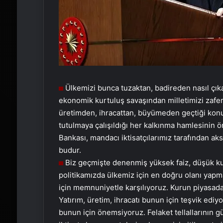
Ülkemizi bunca tuzaktan, badireden nasıl çıkar
ekonomik kurtuluş savaşından milletimizi zafer
üretimden, ihracattan, büyümeden geçtiği kon
tutulmaya çalışıldığı her kalkınma hamlesinin 
Bankası, mandacı iktisatçılarımız tarafından aks
budur.
Biz geçmişte denenmiş yüksek faiz, düşük kur
politikamızda ülkemiz için en doğru olanı yapma
için memnuniyetle karşılıyoruz. Kurun piyasadaki
Yatırım, üretim, ihracatı bunun için teşvik ed
bunun için önemsiyoruz. Felaket tellallarının g