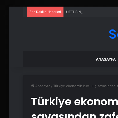
Son Dakika Haberleri
UETDS Nedir ? Uetds.com İle Akıll
S
ANASAYFA
Anasayfa
/
Türkiye ekonomik kurtuluş savaşından z
Türkiye ekonom
savaşından zaf