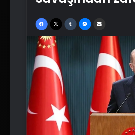
Facebook
X
Tumblr
Messenger
Email'den paylaş