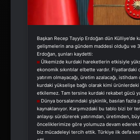
Başkan Recep Tayyip Erdoğan dün Külliye’de ka
gelişmelerin ana gündem maddesi olduğu ve 3 s
Erdoğan, şunları kaydetti:
Ülkemizde kurdaki hareketlerin etkisiyle yüks
ekonomik sıkıntılar elbette vardır. Fiyatlardak
yatırım olmayacağı, üretim azalacağı, istihdam
kurdaki yükselişe bağlı olarak kimi ürünlerdeki f
etkilemez. Tam tersine kurdaki rekabet gücü ya
Dünya borsalarındaki şişkinlik, basılan fazl
kaynaklanıyor. Karşımızdaki bu tablo bizi bir t
anlayışı sürdürerek yatırımdan, üretimden, b
önceliklerimize göre yolumuza devam ederek ta
biz mücadeleyi tercih ettik. Türkiye ilk defa ken
etti.