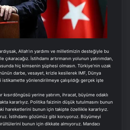
dıysak, Allah’ın yardımı ve milletimizin desteğiyle bu
le çıkaracağız. İstihdamı artırmanın yolunun yatırımdan,
usunda hiç kimsenin şüphesi olmasın. Türkiye’nin uzak
önünün darbe, vesayet, krizle kesilerek IMF, Dünya
i istikamette yönlendirilmeye çalışıldığı gerçek işte
 kısırdöngüsü yerine yatırım, ihracat, büyüme odaklı
kta kararlıyız. Politika faizinin düşük tutulmasını bunun
 hareketlerini bunun için takipte özellikle kararlıyız.
iyoruz. İstihdamı gözümüz gibi koruyoruz. Büyümeyi
ürültülerini bunun için dikkate almıyoruz. Mandacı