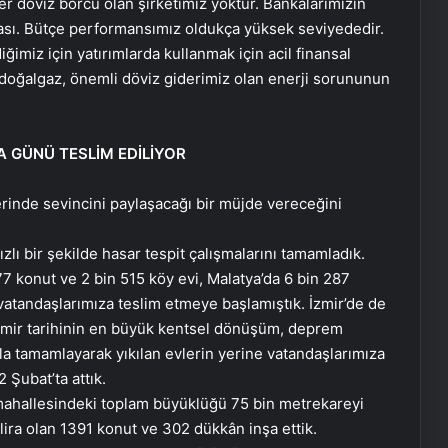
ğer döviz borcu olan şirketimiz yoktur. Bankalarımızın
ası. Bütçe performansımız oldukça yüksek seviyededir.
iğimiz için yatırımlarda kullanmak için acil finansal
doğalgaz, önemli döviz giderimiz olan enerji sorununun
A GÜNÜ
TESLİM EDİLİYOR
rinde sevincini paylaşacağı bir müjde vereceğini
zlı bir şekilde hasar tespit çalışmalarını tamamladık.
 konut ve 2 bin 515 köy evi, Malatya’da 6 bin 287
atandaşlarımıza teslim etmeye başlamıştık. İzmir’de de
 İzmir tarihinin en büyük kentsel dönüşüm, deprem
zla tamamlayarak yıkılan evlerin yerine vatandaşlarımıza
 Şubat’ta attık.
ahallesindeki toplam büyüklüğü 75 bin metrekareyi
lira olan 1391 konut ve 302 dükkân inşa ettik.