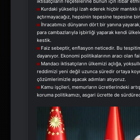
iktisatçıların reçetelerine bunun için itibar etm
Kurdaki yükselişi izah ederek hiçbir mantıklı i
açtırmayacağız, hepsinin tepesine tepesine bi
İhracatımızı dünyanın dört bir yanına yayarak,
para cambazlarıyla işbirliği yaparak kendi ülkel
kestik.
Faiz sebeptir, enflasyon neticedir. Bu tespit
dayanıyor. Ekonomi politikalarının aracı olan fai
Mandacı iktisatçıların ülkemizi açlığa, yoksu
reddimizi yeni değil uzunca süredir ortaya ko
çözümlerimizle aşacak adımları atıyoruz.
Kamu işçileri, memurların ücretlerindeki artışla
koruma politikamızı, asgari ücrette de sürdüre