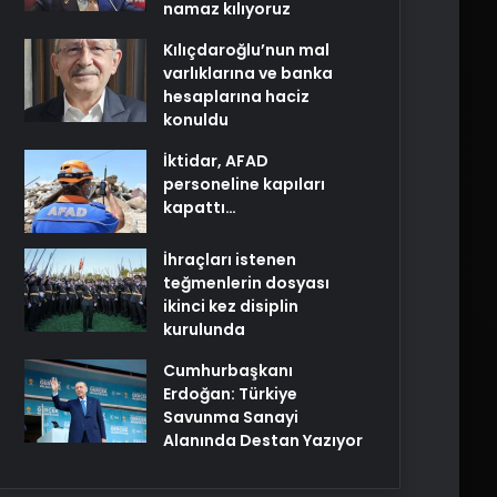
namaz kılıyoruz
Kılıçdaroğlu’nun mal
varlıklarına ve banka
hesaplarına haciz
konuldu
İktidar, AFAD
personeline kapıları
kapattı…
İhraçları istenen
teğmenlerin dosyası
ikinci kez disiplin
kurulunda
Cumhurbaşkanı
Erdoğan: Türkiye
Savunma Sanayi
Alanında Destan Yazıyor