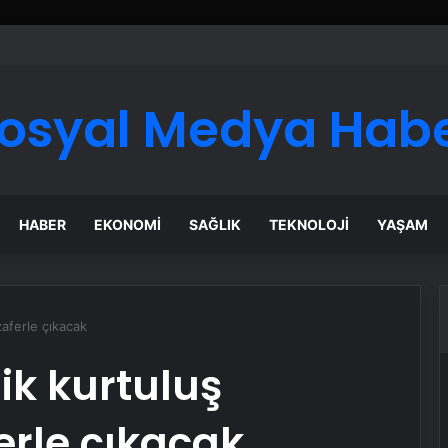
ı Dijital Taşımacılık Yazılımı
osyal Medya Hab
HABER
EKONOMI
SAĞLIK
TEKNOLOJI
YAŞAM
aferle çıkacak
ik kurtuluş
erle çıkacak