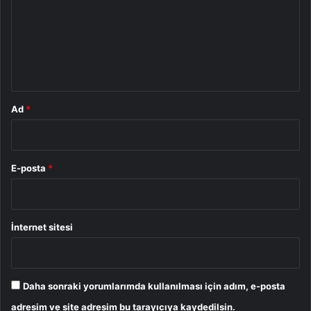
r
u
m
*
Ad
*
E-posta
*
İnternet sitesi
Daha sonraki yorumlarımda kullanılması için adım, e-posta
adresim ve site adresim bu tarayıcıya kaydedilsin.