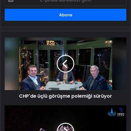
posta
adresinizi
girin
CHP'de
üçlü
görüşme
polemiği
sürüyor
CHP'de üçlü görüşme polemiği sürüyor
Çin
Ay
Görevinde
İsimleri