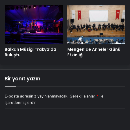
Balkan Müziği Trakya’da
Mengen’de Anneler Günü
Buluştu
Etkinliği
Bir yanıt yazın
E-posta adresiniz yayınlanmayacak.
Gerekli alanlar
*
ile
işaretlenmişlerdir
Y
o