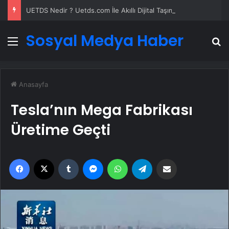
UETDS Nedir ? Uetds.com İle Akıllı Dijital Taşımacılık Yazılımı
Sosyal Medya Haber
Menü
A
Anasayfa
Tesla’nın Mega Fabrikası
Üretime Geçti
Facebook
X
Tumblr
Messenger
WhatsApp
Telegram
Email'den paylaş