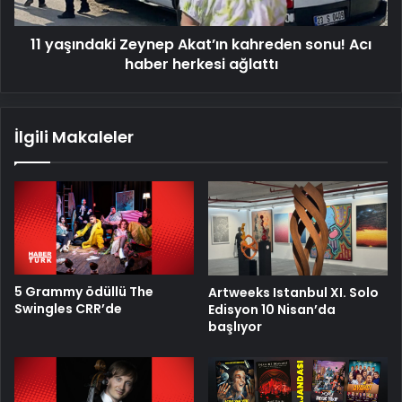
haber
herkesi
11 yaşındaki Zeynep Akat’ın kahreden sonu! Acı
ağlattı
haber herkesi ağlattı
İlgili Makaleler
5 Grammy ödüllü The
Artweeks Istanbul XI. Solo
Swingles CRR’de
Edisyon 10 Nisan’da
başlıyor