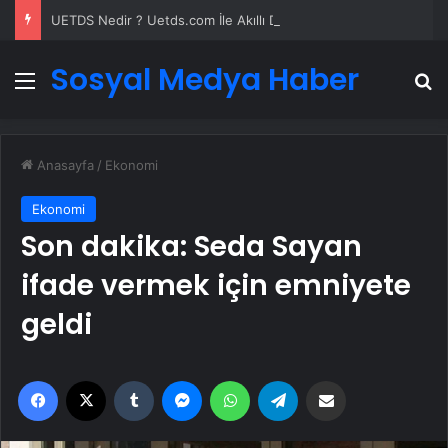
UETDS Nedir ? Uetds.com İle Akıllı Dijital Taşımacılık Yazılımı
Sosyal Medya Haber
Menü
A
Anasayfa
/
Ekonomi
Ekonomi
Son dakika: Seda Sayan
ifade vermek için emniyete
geldi
Facebook
X
Tumblr
Messenger
WhatsApp
Telegram
Email'den paylaş