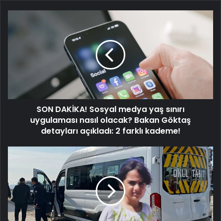
SON
DAKİKA!
Sosyal
medya
yaş
sınırı
uygulaması
nasıl
olacak?
SON DAKİKA! Sosyal medya yaş sınırı
Bakan
Göktaş
uygulaması nasıl olacak? Bakan Göktaş
detayları
detayları açıkladı: 2 farklı kademe!
açıkladı:
2
11
farklı
yaşındaki
kademe!
Zeynep
Akat’ın
kahreden
sonu!
Acı