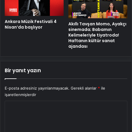
Ankara Müzik Festivali 4
Akıllı Tavşan Momo, Ayakçı
Nisan’da başlıyor
sinemada; Babamın
Kelimeleriyle tiyatroda!
Haftanın kültür sanat
ajandası
Bir yanıt yazın
E-posta adresiniz yayınlanmayacak.
Gerekli alanlar
*
ile
işaretlenmişlerdir
Y
o
r
u