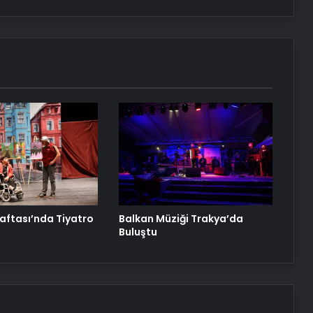
Türk Dış Politikası ve Hakan Fidan
Faktörü
Hurda Fiyatları Güncel Olarak
Nereden Takip Edilir?
Datahost İle Güvenilir Sunucu
Hizmetleri
Haftası’nda Tiyatro
Balkan Müziği Trakya’da
Buluştu