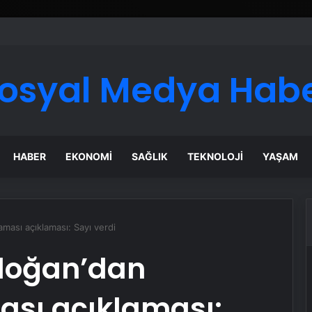
ı Dijital Taşımacılık Yazılımı
osyal Medya Hab
HABER
EKONOMI
SAĞLIK
TEKNOLOJI
YAŞAM
ası açıklaması: Sayı verdi
doğan’dan
sı açıklaması: