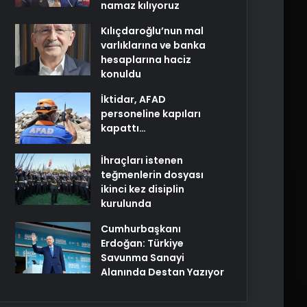
namaz kılıyoruz
Kılıçdaroğlu’nun mal
varlıklarına ve banka
hesaplarına haciz
konuldu
İktidar, AFAD
personeline kapıları
kapattı…
İhraçları istenen
teğmenlerin dosyası
ikinci kez disiplin
kurulunda
Cumhurbaşkanı
Erdoğan: Türkiye
Savunma Sanayi
Alanında Destan Yazıyor