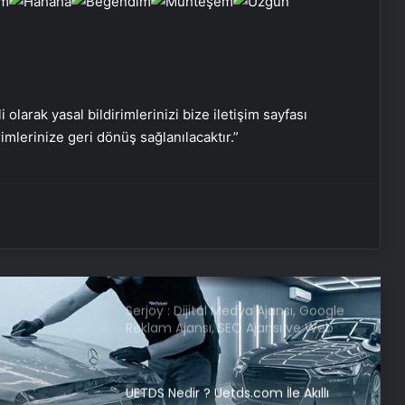
etmeye başlayacak
iPhone 17 kamerası nasıl olacak: İşte
bilmeniz gereken her şey
i olarak yasal bildirimlerinizi bize iletişim sayfası
rimlerinize geri dönüş sağlanılacaktır.”
Yapay zeka destekli Siri, iPhone 19
modelleri ile gelecek
Serjoy : Dijital Medya Ajansı, Google
Reklam Ajansı, SEO Ajansı ve Web
Tasarım Ajansı
UETDS Nedir ? Uetds.com İle Akıllı
Dijital Taşımacılık Yazılımı
Yeni Dünya Düzensizliği Çağında