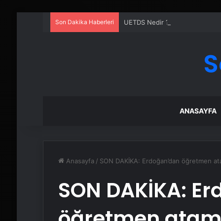
Son Dakika Haberleri
UETDS Nedir ? Uetds.com İle Akıll
S
ANASAYFA
Anasayfa
/
SON DAKİKA: Erdoğan’dan öğretmen atam
SON DAKİKA: Er
öğretmen atama