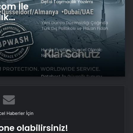
Türk Dış Politikası ve Hakan Fidan
Faktörü
iği
tikası
Hurda Fiyatları Güncel Olarak
Nereden Takip Edilir?
örü
com İle
Datahost İle Güvenilir Sunucu
lık
Hizmetleri
Victor Osimhen: Çok büyük bir karar
almam gerekiyor
Ajax ve Groningen yenişemedi: PSV
liderliğe yükseldi
el Haberler İçin
ne olabilirsiniz!
Samsung, Android 16’yı bu ay test