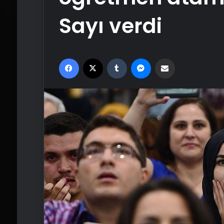
Sayı verdi
Facebook
X
Tumblr
Messenger
Email'den paylaş