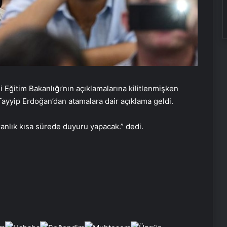
Eğitim Bakanlığı’nın açıklamalarına kilitlenmişken
yyip Erdoğan’dan atamalara dair açıklama geldi.
Victor Osimhen: Çok büyük bir karar
anlık kısa sürede duyuru yapacak.” dedi.
almam gerekiyor
Ajax ve Groningen yenişemedi: PSV
liderliğe yükseldi
Samsung, Android 16’yı bu ay test