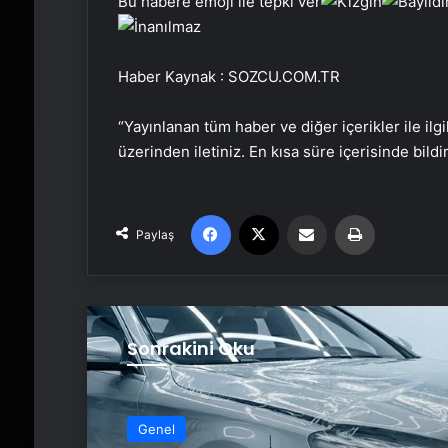
Bu habere emoji ile tepki ver
Haber Kaynak : SOZCU.COM.TR
“Yayınlanan tüm haber ve diğer içerikler ile ilgil
üzerinden iletiniz. En kısa süre içerisinde bildi
Facebook
X
Email'den paylaş
Yaz
Paylaş
Sonrakini Oku
Genel