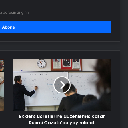
etmeye başlayacak
iPhone 17 kamerası nasıl olacak: İşte
bilmeniz gereken her şey
Yapay zeka destekli Siri, iPhone 19
modelleri ile gelecek
Ek
ders
Serjoy : Dijital Medya Ajansı, Google
ücretlerine
Reklam Ajansı, SEO Ajansı ve Web
düzenleme:
Tasarım Ajansı
Karar
Resmi
Gazete'de
UETDS Nedir ? Uetds.com İle Akıllı
yayımlandı
Dijital Taşımacılık Yazılımı
Ek ders ücretlerine düzenleme: Karar
Resmi Gazete'de yayımlandı
Yeni Dünya Düzensizliği Çağında