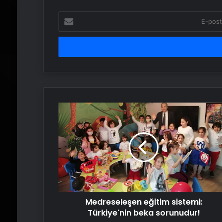
E-
posta
adresinizi
girin
Medreseleşen
eğitim
sistemi:
Türkiye'nin
beka
sorunudur!
Medreseleşen eğitim sistemi:
Türkiye'nin beka sorunudur!