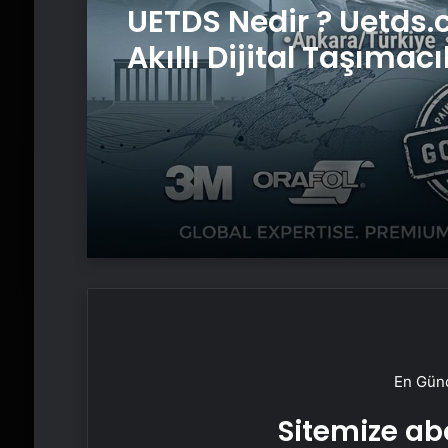
Genel
Yeni Dünya Düzensizl
Çağında Türk Dış Poli
ve Hakan Fidan Fakt
UETDS Nedir ? Uetds.
Akıllı Dijital Taşımacı
Yazılımı
En Günc
Sitemize abo