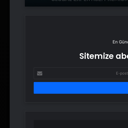
En Günc
Sitemize abo
E-
posta
adresinizi
girin
TUSAŞ