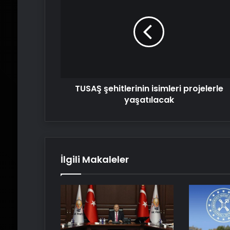
şehitlerinin
isimleri
projelerle
yaşatılacak
TUSAŞ şehitlerinin isimleri projelerle
yaşatılacak
İlgili Makaleler