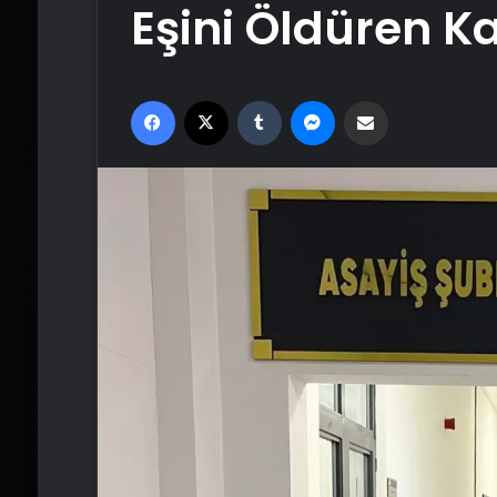
Eşini Öldüren K
Facebook
X
Tumblr
Messenger
Email'den paylaş