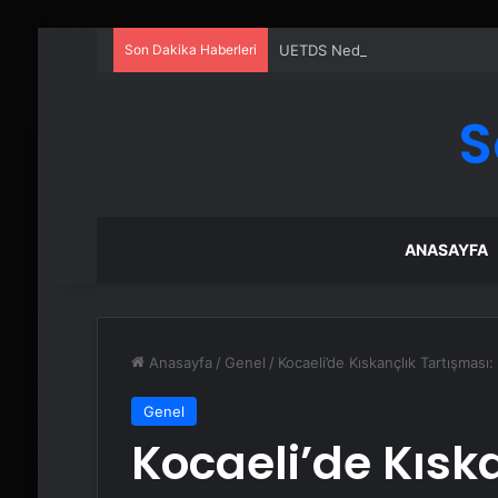
Son Dakika Haberleri
UETDS Nedir ? Uetds.com İle Akıll
S
ANASAYFA
Anasayfa
/
Genel
/
Kocaeli’de Kıskançlık Tartışması
Genel
Kocaeli’de Kısk