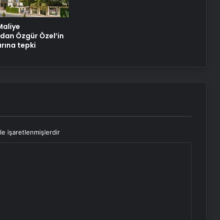
Datahost İle Güvenilir Sunucu
Maliye
Hizmetleri
ndan Özgür Özel’in
rına tepki
le işaretlenmişlerdir