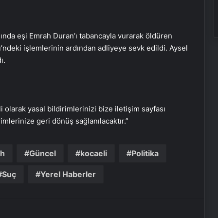
masında eşi Emrah Duran’ı tabancayla vurarak öldüren
ndeki işlemlerinin ardından adliyeye sevk edildi. Aysel
CHP Genel Başkanı Özgür Özel’e
ı.
saldıran şüphelinin emniyet ifadesi
ortaya çıktı
Özgür Özel ve ailesiyle ilgili
provokatif paylaşım yapan şüpheli
i olarak yasal bildirimlerinizi bize iletişim sayfası
tutuklandı
rimlerinize geri dönüş sağlanılacaktır.”
Cumhurbaşkanı Erdoğan: Ortaya
çıkanlar, ortaya çıkacakların
ah
Güncel
kocaeli
Politika
habercisidir
Suç
Yerel Haberler
81 ile ‘afet’ genelgesi: Önlemler
artırılacak