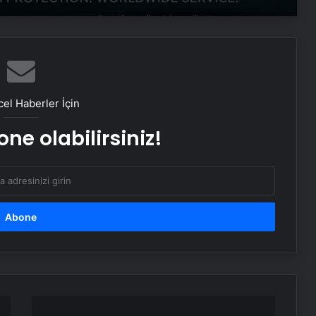
Datahost İle Güvenilir Sunucu
Hizmetleri
CHP Genel Başkanı Özgür Özel’e
saldıran şüphelinin emniyet ifadesi
el Haberler İçin
ortaya çıktı
ne olabilirsiniz!
Özgür Özel ve ailesiyle ilgili
provokatif paylaşım yapan şüpheli
tutuklandı
Cumhurbaşkanı Erdoğan: Ortaya
çıkanlar, ortaya çıkacakların
habercisidir
81 ile ‘afet’ genelgesi: Önlemler
artırılacak
Karabük'te