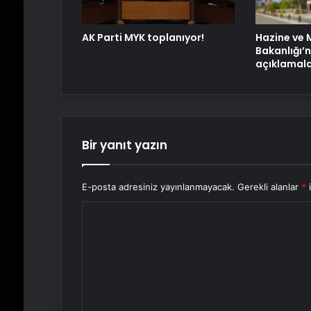
AK Parti MYK toplanıyor!
Hazine ve 
Bakanlığı’
açıklamala
Bir yanıt yazın
E-posta adresiniz yayınlanmayacak.
Gerekli alanlar
*
i
Y
o
r
u
m