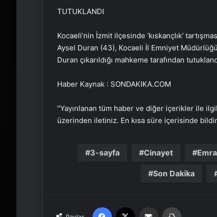
TUTUKLANDI
Kocaeli’nin İzmit ilçesinde ‘kıskançlık’ tartış
Aysel Duran (43), Kocaeli İl Emniyet Müdürlüğü’
Duran çıkarıldığı mahkeme tarafından tutukland
Haber Kaynak : SONDAKIKA.COM
“Yayınlanan tüm haber ve diğer içerikler ile ilgil
üzerinden iletiniz. En kısa süre içerisinde bildi
3-sayfa
Cinayet
Emr
Son Dakika
Facebook
X
Email'den paylaş
Yaz
Paylaş