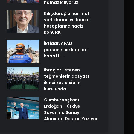
namaz kılıyoruz
Kılıçdaroğlu’nun mal
varlıklarına ve banka
hesaplarına haciz
konuldu
İktidar, AFAD
personeline kapıları
kapattı…
İhraçları istenen
teğmenlerin dosyası
ikinci kez disiplin
kurulunda
Cumhurbaşkanı
Erdoğan: Türkiye
Savunma Sanayi
Alanında Destan Yazıyor