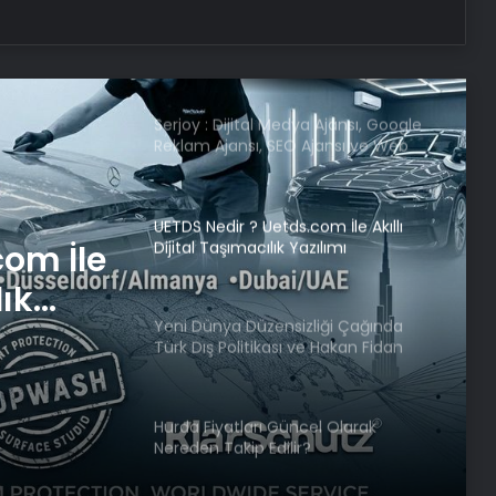
AK Parti MYK Toplantısı Ne Zaman?
MYK Konuları Neler, Hangi Konular
Görüşülecek? Cumhurbaşkanı
Erdoğan Başkanlığında Toplanıyor
Serjoy : Dijital Medya Ajansı, Google
Reklam Ajansı, SEO Ajansı ve Web
Tasarım Ajansı
UETDS Nedir ? Uetds.com İle Akıllı
Dijital Taşımacılık Yazılımı
com İle
lık
Yeni Dünya Düzensizliği Çağında
Türk Dış Politikası ve Hakan Fidan
Faktörü
Hurda Fiyatları Güncel Olarak
Nereden Takip Edilir?