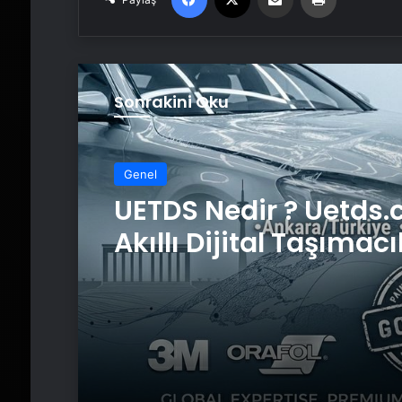
Sonrakini Oku
Genel
UETDS Nedir ? Uetds.
Akıllı Dijital Taşımacı
Yazılımı