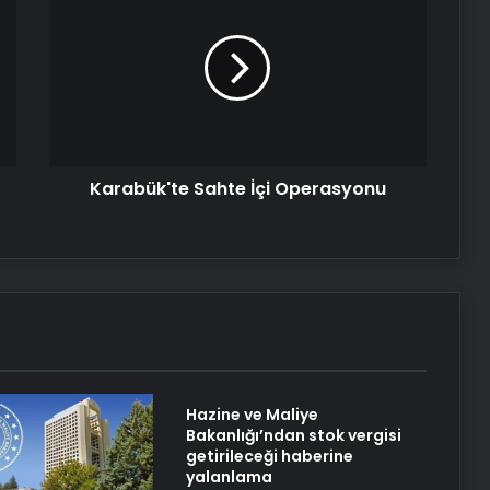
Sahte
İçi
AK Parti MYK Toplantısı Ne Zaman?
Operasyonu
MYK Konuları Neler, Hangi Konular
Görüşülecek? Cumhurbaşkanı
Erdoğan Başkanlığında Toplanıyor
Serjoy : Dijital Medya Ajansı, Google
Reklam Ajansı, SEO Ajansı ve Web
Tasarım Ajansı
Karabük'te Sahte İçi Operasyonu
UETDS Nedir ? Uetds.com İle Akıllı
Dijital Taşımacılık Yazılımı
Yeni Dünya Düzensizliği Çağında
Türk Dış Politikası ve Hakan Fidan
Faktörü
Hazine ve Maliye
Hurda Fiyatları Güncel Olarak
Bakanlığı’ndan stok vergisi
Nereden Takip Edilir?
getirileceği haberine
yalanlama