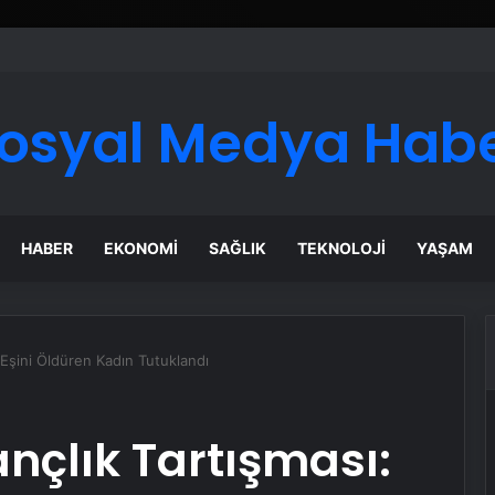
ı Dijital Taşımacılık Yazılımı
osyal Medya Hab
HABER
EKONOMI
SAĞLIK
TEKNOLOJI
YAŞAM
: Eşini Öldüren Kadın Tutuklandı
ançlık Tartışması: