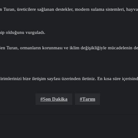
 Turan, üreticilere sağlanan destekler, modern sulama sistemleri, hayva
hip olduğunu vurguladı.
 eden Turan, ormanların korunması ve iklim değişikliğiyle mücadelenin d
Serjoy : Dijita
Tasarım Ajansı
irimlerinizi bize iletişim sayfası üzerinden iletiniz. En kısa süre içerisin
Son Dakika
Tarım
UETDS Nedir ? Ue
Yeni Dünya Düze