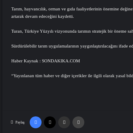
Tarım, hayvancılık, orman ve gıda faaliyetlerinin önemine değinen
artarak devam edeceğini kaydetti.
Turan, Türkiye Yüzyılı vizyonunda tarımın stratejik bir öneme sa
Sürdürülebilir tarım uygulamalarının yaygınlaştırılacağını ifade
Haber Kaynak : SONDAKIKA.COM
“Yayınlanan tüm haber ve diğer içerikler ile ilgili olarak yasal bild
Facebook
X
Email'den paylaş
Yaz
Paylaş