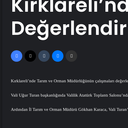
Kırklareli’n
Değerlendiri
Facebook
X
Tumblr
Messenger
Email'den paylaş
Kırklareli’nde Tarım ve Orman Müdürlüğünün çalışmaları değerlen
Vali Uğur Turan başkanlığında Valilik Atatürk Toplantı Salonu’nda 
Ardından İl Tarım ve Orman Müdürü Gökhan Karaca, Vali Turan’a