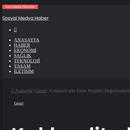
Son Dakika Haberleri
Sosyal Medya Haber
Arama
ANASAYFA
HABER
EKONOMI
SAĞLIK
TEKNOLOJI
YAŞAM
İLETIŞIM
Anasayfa
/
Genel
/
Kırklareli’nde Tarım Projeleri Değerlendiril
Genel