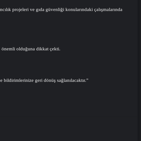
ncılık projeleri ve gıda güvenliği konularındaki çalışmalarında
e önemli olduğuna dikkat çekti.
l Medya Ajansı, Google Reklam Ajansı, SEO Ajansı ve Web
de bildirimlerinize geri dönüş sağlanılacaktır.”
tds.com İle Akıllı Dijital Taşımacılık Yazılımı
nsizliği Çağında Türk Dış Politikası ve Hakan Fidan Faktörü