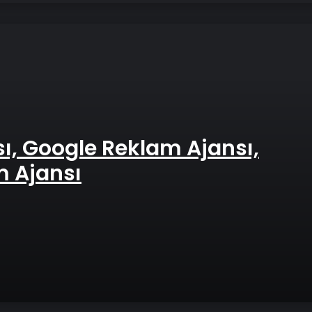
Hurda Fiyatları
Datahost İle Gü
m Ajansı
CHP Genel Başka
çıktı
Özgür Özel ve ai