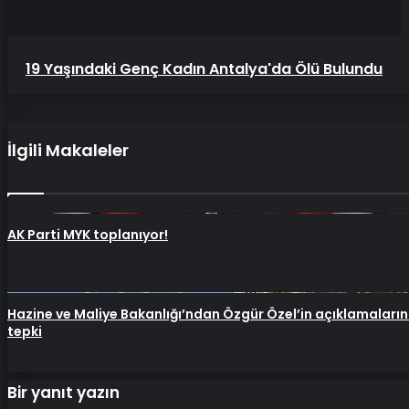
19 Yaşındaki Genç Kadın Antalya'da Ölü Bulundu
İlgili Makaleler
AK Parti MYK toplanıyor!
Hazine ve Maliye Bakanlığı’ndan Özgür Özel’in açıklamaları
tepki
Bir yanıt yazın