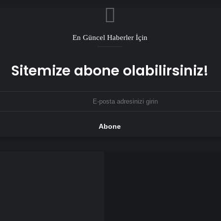
Cumhurbaşkanı E
En Güncel Haberler İçin
Sitemize abone olabilirsiniz!
81 ile ‘afet’ ge
AK Parti MYK To
Görüşülecek? C
Milli
Eğitim
Bakanlığı
"fahiş
fiyat"
talep
eden
özel