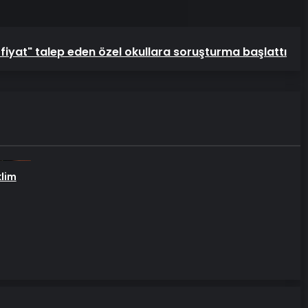
iş fiyat" talep eden özel okullara soruşturma başlattı
klim