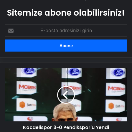
Sitemize abone olabilirsiniz!
E-
posta
adresinizi
girin
Kocaelispor
3-
0
Pendikspor'u
Yendi
Kocaelispor 3-0 Pendikspor'u Yendi