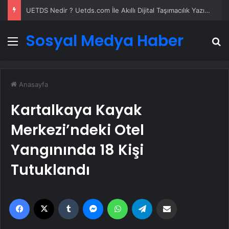
UETDS Nedir ? Uetds.com İle Akıllı Dijital Taşımacılık Yazılımı
Sosyal Medya Haber
Menü
A
Anasayfa
Kartalkaya Kayak
Merkezi’ndeki Otel
Yangınında 18 Kişi
Tutuklandı
Facebook
X
Tumblr
Messenger
WhatsApp
Telegram
Email'den paylaş