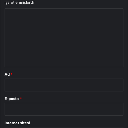
işaretlenmişlerdir
Y
o
r
u
m
*
Ad
*
E-posta
*
İnternet sitesi