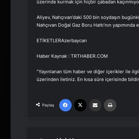
üzerinde kurmak için hiçbir çabadan kaçınmıyo
Aliyev, Nahçıvan’daki 500 bin soydaşın bugünkü
Nahçıvan Doğal Gaz Boru Hattı’nın yapımında e
ETİKETLERAzerbaycan
Haber Kaynak : TRTHABER.COM
“Yayınlanan tüm haber ve diğer içerikler ile ilgil
üzerinden iletiniz. En kısa süre içerisinde bildi
Facebook
X
Email'den paylaş
Yaz
Paylaş