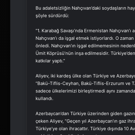
Bu adaletsizliğin Nahçıvan’daki soydaşların haya
şöyle sürdürdü:
“1. Karabağ Savaşı’nda Ermenistan Nahçıvan’ı abl
Nahçıvan’ı da işgal etmek istiyorlardı. O zama
önledi. Nahçıvan’ın işgal edilmemesinin nedenl
Ümit Köprüsü’nün inşa edilmesidir. Türkiye’de
katkılar yaptı.”
Aliyev, iki kardeş ülke olan Türkiye ve Azerbay
“Bakü-Tiflis-Ceyhan, Bakü-Tiflis-Erzurum ve TA
sadece ülkelerimizi birleştirmedi aynı zamanda A
kullandı.
Azerbaycan’dan Türkiye üzerinden giden gazın b
çeken Aliyev, “Geçen yıl Azerbaycan’ın gaz ihra
Türkiye’ye olan ihracattır. Türkiye dışında 10 