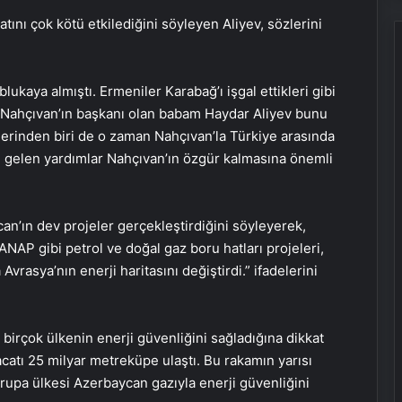
tını çok kötü etkilediğini söyleyen Aliyev, sözlerini
ukaya almıştı. Ermeniler Karabağ’ı işgal ettikleri gibi
n Nahçıvan’ın başkanı olan babam Haydar Aliyev bunu
erinden biri de o zaman Nahçıvan’la Türkiye arasında
n gelen yardımlar Nahçıvan’ın özgür kalmasına önemli
can’ın dev projeler gerçekleştirdiğini söyleyerek,
NAP gibi petrol ve doğal gaz boru hatları projeleri,
vrasya’nın enerji haritasını değiştirdi.” ifadelerini
irçok ülkenin enerji güvenliğini sağladığına dikkat
catı 25 milyar metreküpe ulaştı. Bu rakamın yarısı
Avrupa ülkesi Azerbaycan gazıyla enerji güvenliğini