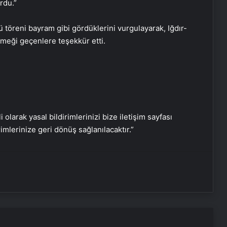
rdu.”
 töreni bayram gibi gördüklerini vurgulayarak, Iğdır-
meği geçenlere teşekkür etti.
Serjoy : Dijital Medya Ajansı, Google
Reklam Ajansı, SEO Ajansı ve Web
Tasarım Ajansı
i olarak yasal bildirimlerinizi bize iletişim sayfası
rimlerinize geri dönüş sağlanılacaktır.”
UETDS Nedir ? Uetds.com İle Akıllı
Dijital Taşımacılık Yazılımı
Yeni Dünya Düzensizliği Çağında
Türk Dış Politikası ve Hakan Fidan
Faktörü