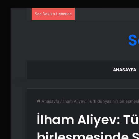
Son Dakika Haberleri
S
ANASAYFA
Anasayfa
/
İlham Aliyev: Türk dünyasının birleşmes
İlham Aliyev: T
birleşmesinde S