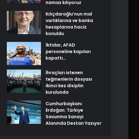
namaz kılıyoruz
Kılıçdaroğlu’nun mal
varlıklarına ve banka
hesaplarına haciz
konuldu
İktidar, AFAD
personeline kapıları
kapattı…
İhraçları istenen
teğmenlerin dosyası
ikinci kez disiplin
kurulunda
Cumhurbaşkanı
Erdoğan: Türkiye
Savunma Sanayi
Alanında Destan Yazıyor