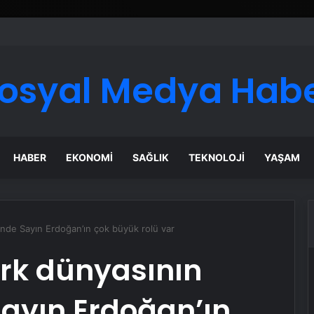
osyal Medya Hab
HABER
EKONOMI
SAĞLIK
TEKNOLOJI
YAŞAM
inde Sayın Erdoğan’ın çok büyük rolü var
ürk dünyasının
ayın Erdoğan’ın