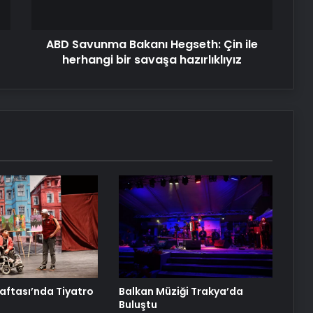
bir
savaşa
ABD Savunma Bakanı Hegseth: Çin ile
hazırlıklıyız
herhangi bir savaşa hazırlıklıyız
Haftası’nda Tiyatro
Balkan Müziği Trakya’da
Buluştu