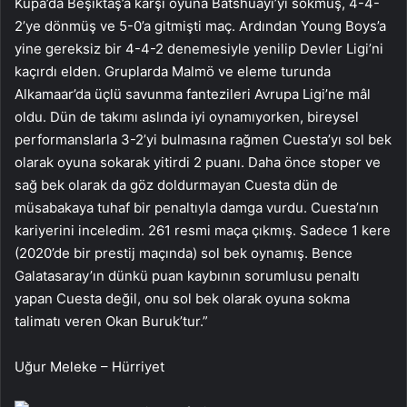
Kupa’da Beşiktaş’a karşı oyuna Batshuayi’yi sokmuş, 4-4-
2’ye dönmüş ve 5-0’a gitmişti maç. Ardından Young Boys’a
yine gereksiz bir 4-4-2 denemesiyle yenilip Devler Ligi’ni
kaçırdı elden. Gruplarda Malmö ve eleme turunda
Alkamaar’da üçlü savunma fantezileri Avrupa Ligi’ne mâl
oldu. Dün de takımı aslında iyi oynamıyorken, bireysel
performanslarla 3-2’yi bulmasına rağmen Cuesta’yı sol bek
olarak oyuna sokarak yitirdi 2 puanı. Daha önce stoper ve
sağ bek olarak da göz doldurmayan Cuesta dün de
müsabakaya tuhaf bir penaltıyla damga vurdu. Cuesta’nın
kariyerini inceledim. 261 resmi maça çıkmış. Sadece 1 kere
(2020’de bir prestij maçında) sol bek oynamış. Bence
Galatasaray’ın dünkü puan kaybının sorumlusu penaltı
yapan Cuesta değil, onu sol bek olarak oyuna sokma
talimatı veren Okan Buruk’tur.”
Uğur Meleke – Hürriyet