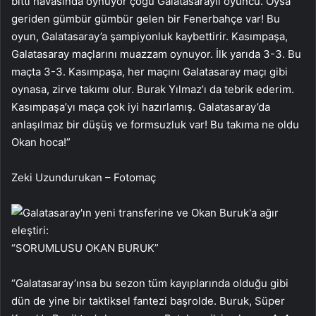
bitti havasında oynuyor çoğu Galatasaraylı oyuncu. Oysa
geriden gümbür gümbür gelen bir Fenerbahçe var! Bu
oyun, Galatasaray’a şampiyonluk kaybettirir. Kasımpaşa,
Galatasaray maçlarını muazzam oynuyor. İlk yarıda 3-3. Bu
maçta 3-3. Kasımpaşa, her maçını Galatasaray maçı gibi
oynasa, zirve takımı olur. Burak Yılmaz’ı da tebrik ederim.
Kasımpaşa’yı maça çok iyi hazırlamış. Galatasaray’da
anlaşılmaz bir düşüş ve formsuzluk var! Bu takıma ne oldu
Okan hoca!”
Zeki Uzundurukan – Fotomaç
“SORUMLUSU OKAN BURUK”
“Galatasaray’ınsa bu sezon tüm kayıplarında olduğu gibi
dün de yine bir taktiksel fantezi başrolde. Buruk, Süper