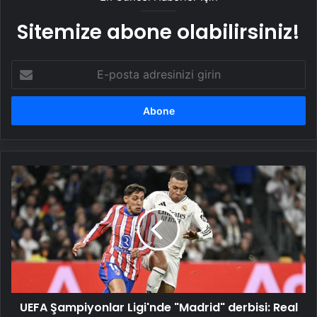
Sitemize abone olabilirsiniz!
E-
posta
adresinizi
girin
UEFA
Şampiyonlar
Ligi'nde
"Madrid"
derbisi:
Real
-
Atletico
UEFA Şampiyonlar Ligi'nde "Madrid" derbisi: Real