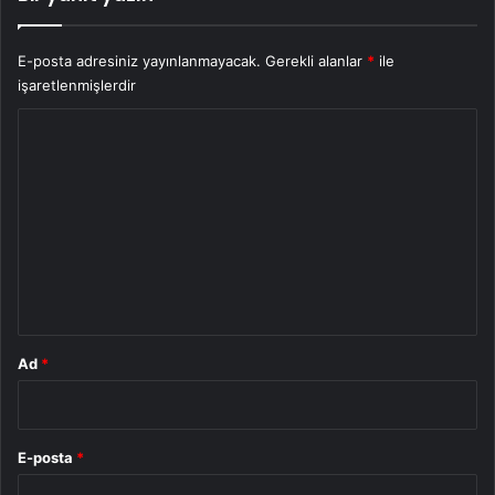
E-posta adresiniz yayınlanmayacak.
Gerekli alanlar
*
ile
işaretlenmişlerdir
Y
o
r
u
m
*
Ad
*
E-posta
*