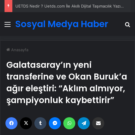
UETDS Nedir ? Uetds.com İle Akıllı Dijital Taşımacılık Yazılımı
Sosyal Medya Haber
Menü
A
Anasayfa
Galatasaray’ın yeni
transferine ve Okan Buruk’a
ağır eleştiri: “Aklım almıyor,
şampiyonluk kaybettirir”
Facebook
X
Tumblr
Messenger
WhatsApp
Telegram
Email'den paylaş