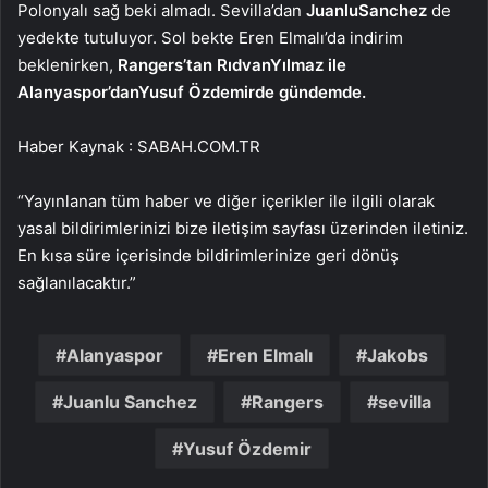
Polonyalı sağ beki almadı. Sevilla’dan
Juanlu
Sanchez
de
yedekte tutuluyor. Sol bekte Eren Elmalı’da indirim
beklenirken,
Rangers’tan Rıdvan
Yılmaz ile
Alanyaspor’dan
Yusuf Özdemir
de gündemde.
Haber Kaynak : SABAH.COM.TR
“Yayınlanan tüm haber ve diğer içerikler ile ilgili olarak
yasal bildirimlerinizi bize iletişim sayfası üzerinden iletiniz.
En kısa süre içerisinde bildirimlerinize geri dönüş
sağlanılacaktır.”
Alanyaspor
Eren Elmalı
Jakobs
Juanlu Sanchez
Rangers
sevilla
Yusuf Özdemir