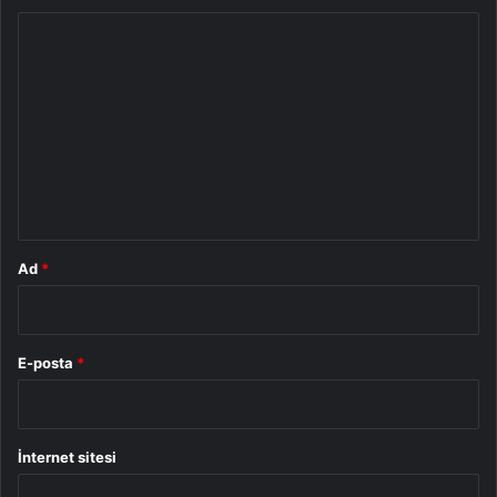
Y
o
r
u
m
*
Ad
*
E-posta
*
İnternet sitesi