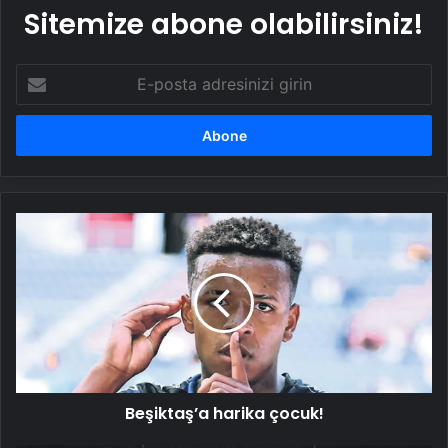
Sitemize abone olabilirsiniz!
E-
posta
adresinizi
girin
Beşiktaş’a
harika
çocuk!
Beşiktaş’a harika çocuk!