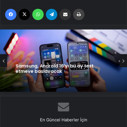
Facebook
X
WhatsApp
Telegram
Email'den paylaş
Yaz
Samsung, Android 16’yı bu ay test
etmeye başlayacak
En Güncel Haberler İçin