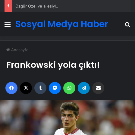
Özgür Özel ve ailesiyle ilgili provokatif paylaşım yapan şüpheli tutuklandı
Sosyal Medya Haber
Menü
A
Anasayfa
Frankowski yola çıktı!
Facebook
X
Tumblr
Messenger
WhatsApp
Telegram
Email'den paylaş