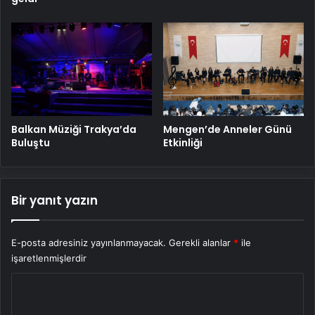
Balkan Müziği Trakya’da
Mengen’de Anneler Günü
Buluştu
Etkinliği
Bir yanıt yazın
E-posta adresiniz yayınlanmayacak.
Gerekli alanlar
*
ile
işaretlenmişlerdir
Y
o