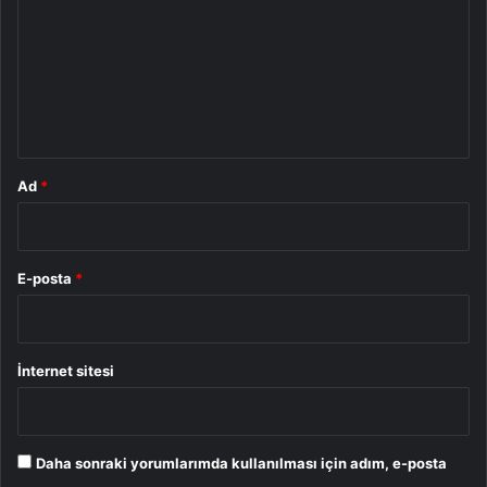
r
u
m
*
Ad
*
E-posta
*
İnternet sitesi
Daha sonraki yorumlarımda kullanılması için adım, e-posta