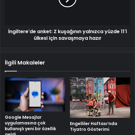
yüzde
11'i
ülkesi
için
İngiltere'de anket: Z kuşağının yalnızca yüzde 11'i
savaşmaya
hazır
ülkesi için savaşmaya hazır
İlgili Makaleler
Google Mesajlar
uygulamasına çok
Engelliler Haftası’nda
kullanışlı yeni bir özellik
Tiyatro Gösterimi
geldi