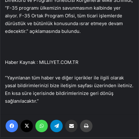
Direktörü ve Program Yöneticisi Korgeneral Mike Schmidt,
“F-35 programı ülkemizin savunmasının kalbinde yer
alıyor. F-35 Ortak Program Ofisi, tüm ticari işlemlerde
dürüstlük ve bütünlük konusunda ısrar etmeye devam
edecektir.” açıklamasında bulundu.
Haber Kaynak : MILLIYET.COM.TR
“Yayınlanan tüm haber ve diğer içerikler ile ilgili olarak
yasal bildirimlerinizi bize iletişim sayfası üzerinden iletiniz.
En kısa süre içerisinde bildirimlerinize geri dönüş
sağlanılacaktır.”
Facebook
X
WhatsApp
Telegram
Email'den paylaş
Yaz