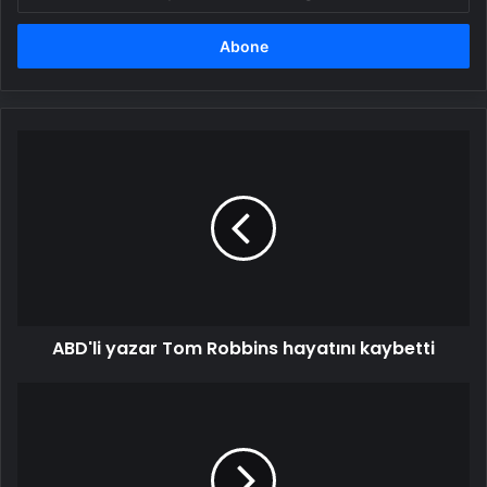
posta
adresinizi
girin
ABD'li
yazar
Tom
Robbins
hayatını
kaybetti
ABD'li yazar Tom Robbins hayatını kaybetti
İngiltere'de
anket:
Z
kuşağının
yalnızca