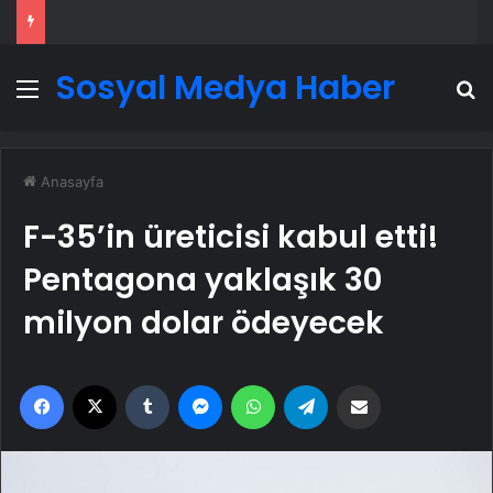
Sosyal Medya Haber
Menü
A
Anasayfa
F-35’in üreticisi kabul etti!
Pentagona yaklaşık 30
milyon dolar ödeyecek
Facebook
X
Tumblr
Messenger
WhatsApp
Telegram
Email'den paylaş