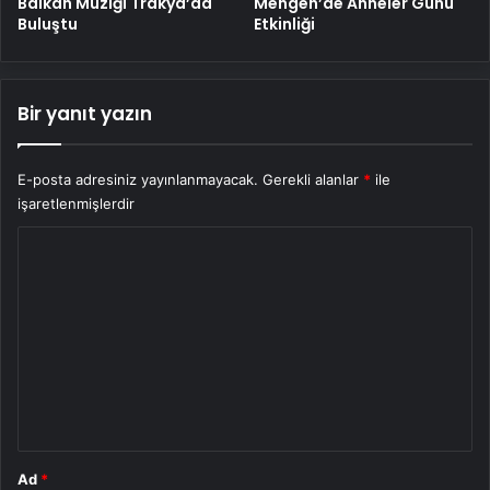
Balkan Müziği Trakya’da
Mengen’de Anneler Günü
Buluştu
Etkinliği
Bir yanıt yazın
E-posta adresiniz yayınlanmayacak.
Gerekli alanlar
*
ile
işaretlenmişlerdir
Y
o
r
u
m
*
Ad
*