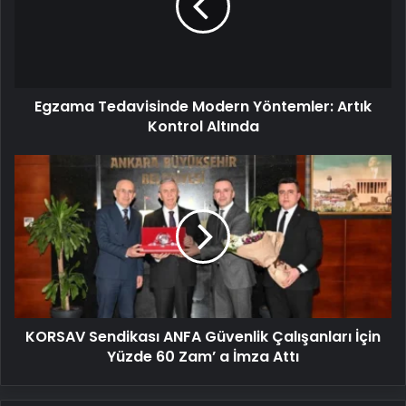
Artık
Kontrol
Altında
Egzama Tedavisinde Modern Yöntemler: Artık
Kontrol Altında
KORSAV
Sendikası
ANFA
Güvenlik
Çalışanları
İçin
Yüzde
60
Zam’
KORSAV Sendikası ANFA Güvenlik Çalışanları İçin
a
İmza
Yüzde 60 Zam’ a İmza Attı
Attı