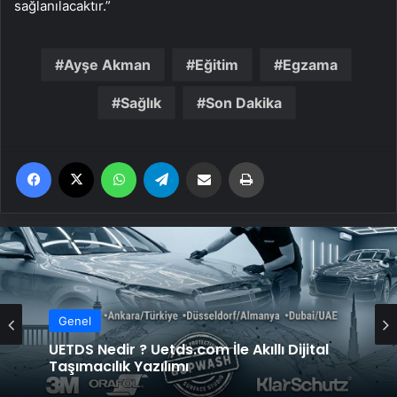
sağlanılacaktır.”
Ayşe Akman
Eğitim
Egzama
Sağlık
Son Dakika
Facebook
X
WhatsApp
Telegram
Email'den paylaş
Yaz
Genel
Genel