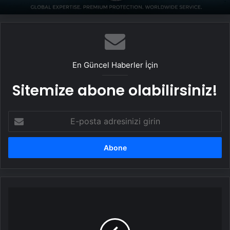
Yeni Dünya Düzensizliği Çağında Türk Dış
UETDS Nedir ? Uetds.com İle Akıllı Dijital
Politikası ve Hakan Fidan Faktörü
Taşımacılık Yazılımı
En Güncel Haberler İçin
Sitemize abone olabilirsiniz!
E-
posta
adresinizi
girin
Egzama
Tedavisinde
Modern
Yöntemler: