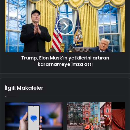
Trump,
Elon
Musk'ın
yetkilerini
artıran
kararnameye
imza
attı
Trump, Elon Musk'ın yetkilerini artıran
kararnameye imza attı
İlgili Makaleler