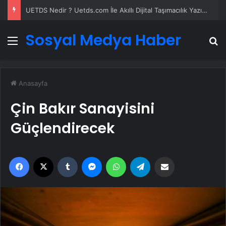
UETDS Nedir ? Uetds.com İle Akıllı Dijital Taşımacılık Yazılımı
Sosyal Medya Haber
Menü
A
Anasayfa
Çin Bakır Sanayisini
Güçlendirecek
Facebook
X
Tumblr
Messenger
WhatsApp
Telegram
Email'den paylaş