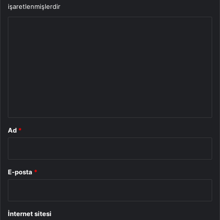
işaretlenmişlerdir
Y
o
r
u
m
*
Ad
*
E-posta
*
İnternet sitesi