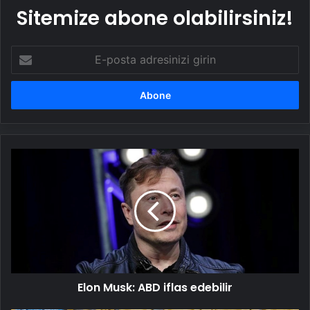
Sitemize abone olabilirsiniz!
E-
posta
adresinizi
girin
Elon
Musk:
ABD
iflas
edebilir
Elon Musk: ABD iflas edebilir