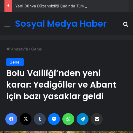
Yeni Dünya Düzensizliği Çağında Türk Dış Politikası ve Hakan Fidan Faktörü
Sosyal Medya Haber
Menü
A
Anasayfa
/
Genel
Genel
Bolu Valiliği’nden yeni
karar: Yedigöller ve Abant
için bazı yasaklar geldi
Facebook
X
Tumblr
Messenger
WhatsApp
Telegram
Email'den paylaş