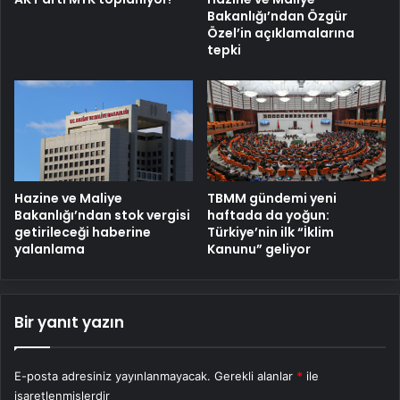
Bakanlığı’ndan Özgür
Özel’in açıklamalarına
tepki
Hazine ve Maliye
TBMM gündemi yeni
Bakanlığı’ndan stok vergisi
haftada da yoğun:
getirileceği haberine
Türkiye’nin ilk “İklim
yalanlama
Kanunu” geliyor
Bir yanıt yazın
E-posta adresiniz yayınlanmayacak.
Gerekli alanlar
*
ile
işaretlenmişlerdir