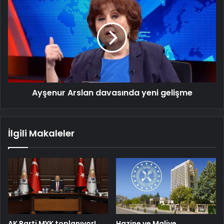
Arslan
davasında
yeni
gelişme
Ayşenur Arslan davasında yeni gelişme
İlgili Makaleler
AK Parti MYK toplanıyor!
Hazine ve Maliye