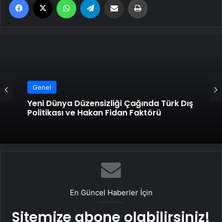
Genel
Genel
Hurda Fiyatları Güncel Olarak Nereden
Yeni Dünya Düzensizliği Çağında Türk Dış
Takip Edilir?
Politikası ve Hakan Fidan Faktörü
En Güncel Haberler İçin
Sitemize abone olabilirsiniz!