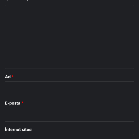
Y
o
r
u
m
*
Ad
*
E-posta
*
İnternet sitesi