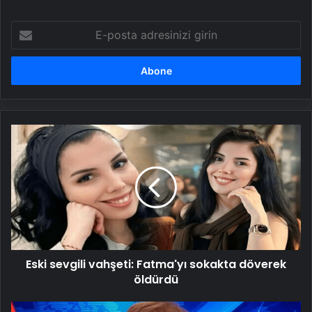
E-
posta
adresinizi
girin
Eski
sevgili
vahşeti:
Fatma'yı
sokakta
döverek
öldürdü
Eski sevgili vahşeti: Fatma'yı sokakta döverek
öldürdü
Ayşenur