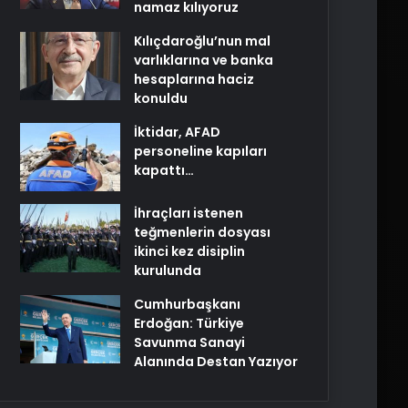
namaz kılıyoruz
Kılıçdaroğlu’nun mal
varlıklarına ve banka
hesaplarına haciz
konuldu
İktidar, AFAD
personeline kapıları
kapattı…
İhraçları istenen
teğmenlerin dosyası
ikinci kez disiplin
kurulunda
Cumhurbaşkanı
Erdoğan: Türkiye
Savunma Sanayi
Alanında Destan Yazıyor