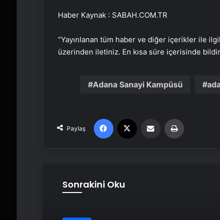
Haber Kaynak : SABAH.COM.TR
“Yayınlanan tüm haber ve diğer içerikler ile ilgil
üzerinden iletiniz. En kısa süre içerisinde bildi
Adana Sanayi Kampüsü
ada
Facebook
X
Email'den paylaş
Yaz
Paylaş
Sonrakini Oku