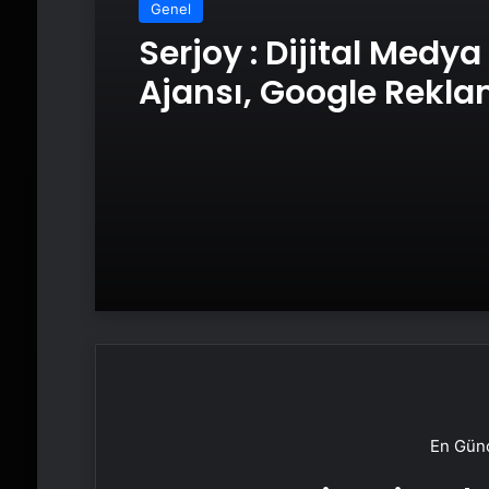
Genel
Serjoy : Dijital Medya
Ajansı, Google Rekl
Ajansı, SEO Ajansı v
Tasarım Ajansı
En Günc