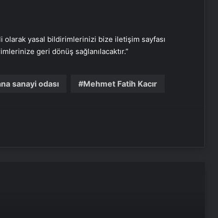
i olarak yasal bildirimlerinizi bize iletişim sayfası
rimlerinize geri dönüş sağlanılacaktır.”
Serjoy : Dijital Medya Ajansı, Google
Reklam Ajansı, SEO Ajansı ve Web
Tasarım Ajansı
na sanayi odası
Mehmet Fatih Kacır
UETDS Nedir ? Uetds.com İle Akıllı
Dijital Taşımacılık Yazılımı
Yeni Dünya Düzensizliği Çağında
Türk Dış Politikası ve Hakan Fidan
Faktörü
Hurda Fiyatları Güncel Olarak
Nereden Takip Edilir?