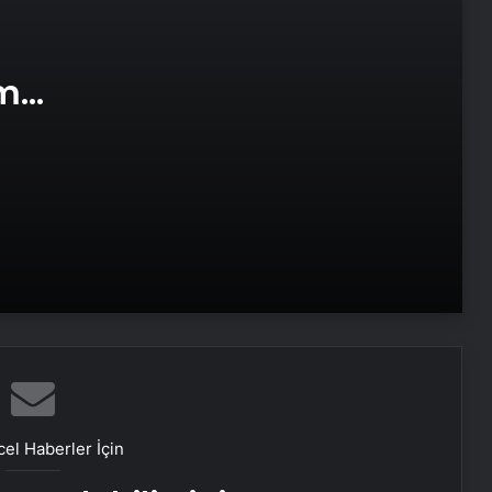
Datahost İle Güvenilir Sunucu
Hizmetleri
am
e Web
Victor Osimhen: Çok büyük bir karar
almam gerekiyor
Ajax ve Groningen yenişemedi: PSV
liderliğe yükseldi
Samsung, Android 16’yı bu ay test
etmeye başlayacak
iPhone 17 kamerası nasıl olacak: İşte
bilmeniz gereken her şey
el Haberler İçin