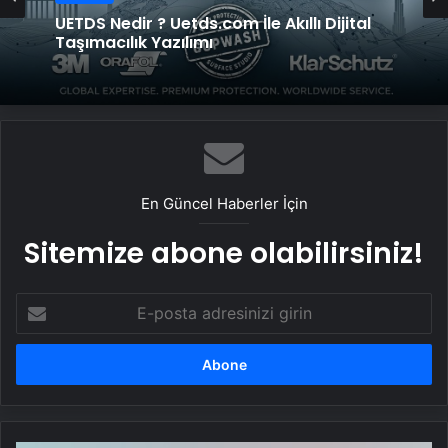
UETDS Nedir ? Uetds.com İle Akıllı Dijital
Taşımacılık Yazılımı
En Güncel Haberler İçin
Sitemize abone olabilirsiniz!
E-
posta
adresinizi
girin