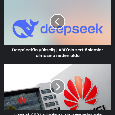
DeepSeek'in
yükselişi,
ABD'nin
sert
önlemler
almasına
neden
oldu
DeepSeek'in yükselişi, ABD'nin sert önlemler
almasına neden oldu
Huawei,
2024
yılında
Ar-
Ge
yatırımlarında
Samsung'u
geçti