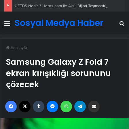
UETDS Nedir ? Uetds.com İle Akıllı Dijital Taşımacılık Yazılımı
Sosyal Medya Haber
Menü
A
Anasayfa
Samsung Galaxy Z Fold 7
ekran kırışıklığı sorununu
çözecek
Facebook
X
Tumblr
Messenger
WhatsApp
Telegram
Email'den paylaş