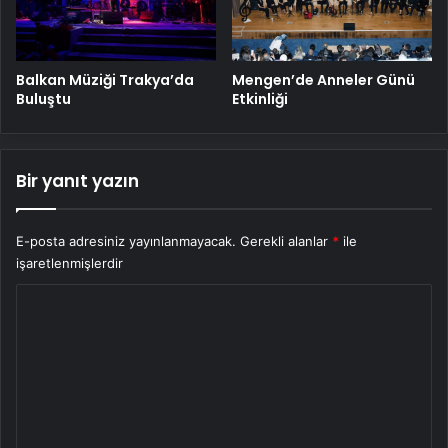
Balkan Müziği Trakya’da
Mengen’de Anneler Günü
Buluştu
Etkinliği
Bir yanıt yazın
E-posta adresiniz yayınlanmayacak.
Gerekli alanlar
*
ile
işaretlenmişlerdir
Y
o
r
u
m