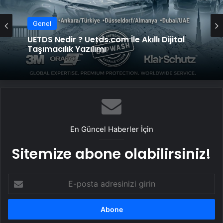
Genel
Yeni Dünya Düzensizliği Çağında Türk Dış
Genel
Politikası ve Hakan Fidan Faktörü
UETDS Nedir ? Uetds.com İle Akıllı Dijital
Taşımacılık Yazılımı
En Güncel Haberler İçin
Sitemize abone olabilirsiniz!
E-
posta
adresinizi
girin