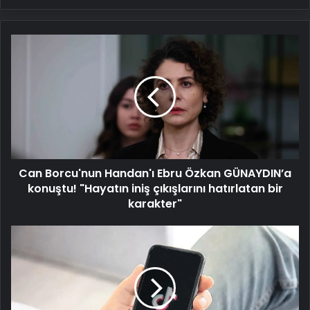
Can
Borcu'nun
Handan'ı
Ebru
Özkan
GÜNAYDIN’a
konuştu!
"Hayatın
iniş
Can Borcu'nun Handan'ı Ebru Özkan GÜNAYDIN’a
çıkışlarını
hatırlatan
konuştu! "Hayatın iniş çıkışlarını hatırlatan bir
bir
karakter"
karakter"
ABD’de
TikTok
kapanıyor
darısı
başımıza
mı?