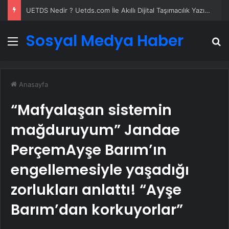
UETDS Nedir ? Uetds.com İle Akıllı Dijital Taşımacılık Yazılımı
Sosyal Medya Haber
Menü
A
Anasayfa
“Mafyalaşan sistemin
mağduruyum” Jandae
PerçemAyşe Barım’ın
engellemesiyle yaşadığı
zorlukları anlattı! “Ayşe
Barım’dan korkuyorlar”