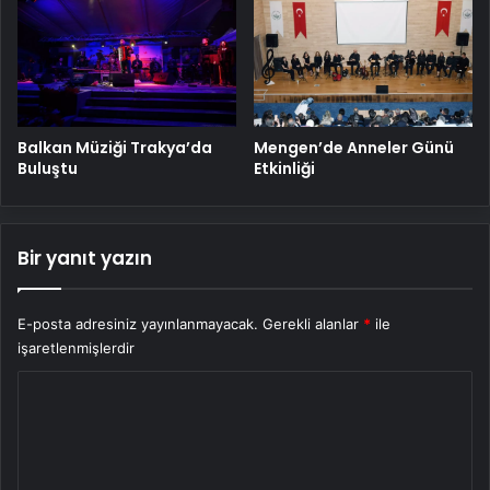
Balkan Müziği Trakya’da
Mengen’de Anneler Günü
Buluştu
Etkinliği
Bir yanıt yazın
E-posta adresiniz yayınlanmayacak.
Gerekli alanlar
*
ile
işaretlenmişlerdir
Y
o
r
u