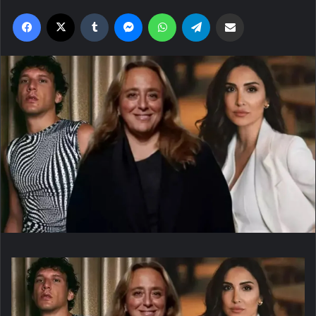
Facebook
X
Tumblr
Messenger
WhatsApp
Telegram
Email'den paylaş