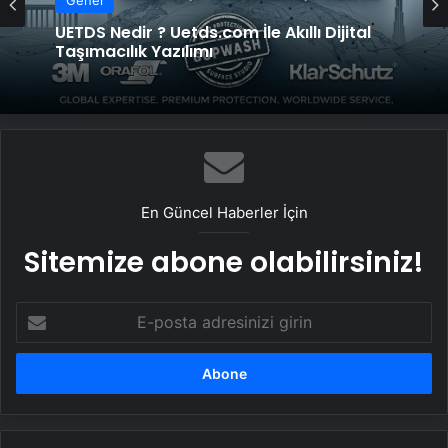
Genel
Genel
Yeni Dünya Düzensizliği Çağında Türk Dış
Politikası ve Hakan Fidan Faktörü
UETDS Nedir ? Uetds.com İle Akıllı Dijital
Taşımacılık Yazılımı
En Güncel Haberler İçin
Sitemize abone olabilirsiniz!
E-
posta
adresinizi
girin