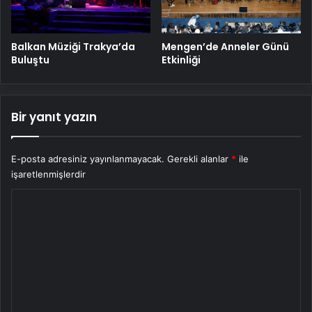
Balkan Müziği Trakya’da
Mengen’de Anneler Günü
Buluştu
Etkinliği
Bir yanıt yazın
E-posta adresiniz yayınlanmayacak.
Gerekli alanlar
*
ile
işaretlenmişlerdir
Y
o
r
u
m
*