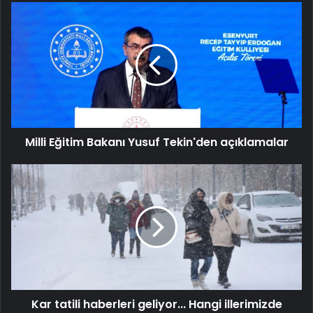
Milli
Eğitim
Bakanı
Yusuf
Tekin'den
açıklamalar
Milli Eğitim Bakanı Yusuf Tekin'den açıklamalar
Kar
tatili
haberleri
geliyor...
Hangi
illerimizde
okullar
tatil?
Kar tatili haberleri geliyor... Hangi illerimizde