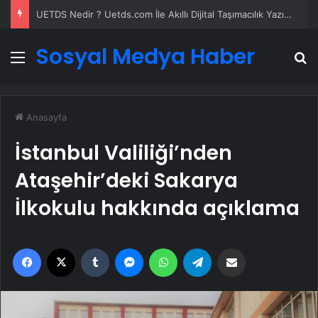
UETDS Nedir ? Uetds.com İle Akıllı Dijital Taşımacılık Yazılımı
Sosyal Medya Haber
Menü
A
Anasayfa
İstanbul Valiliği’nden
Ataşehir’deki Sakarya
İlkokulu hakkında açıklama
Facebook
X
Tumblr
Messenger
WhatsApp
Telegram
Email'den paylaş