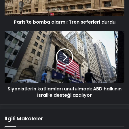
Paris’te bomba alarmı: Tren seferleri durdu
Siyonistlerin
katliamları
unutulmadı:
ABD
halkının
İsrail’e
desteği
azalıyor
Siyonistlerin katliamları unutulmadı: ABD halkının
İsrail’e desteği azalıyor
İlgili Makaleler