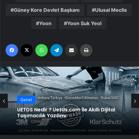
Güney Kore Devlet Başkanı
Ulusal Meclis
Yoon
Yoon Suk Yeol
Facebook
X
WhatsApp
Telegram
Email'den paylaş
Yaz
Genel
UETDS Nedir ? Uetds.com İle Akıllı Dijital
Taşımacılık Yazılımı