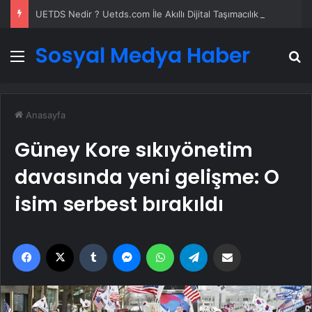
UETDS Nedir ? Uetds.com İle Akıllı Dijital Taşımacılık Yazılımı
Sosyal Medya Haber
Menü
A
Anasayfa
Güney Kore sıkıyönetim
davasında yeni gelişme: O
isim serbest bırakıldı
Facebook
X
Tumblr
Messenger
WhatsApp
Telegram
Email'den paylaş