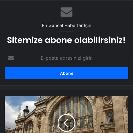
En Güncel Haberler İçin
Sitemize abone olabilirsiniz!
E-
posta
adresinizi
girin
Paris’te
bomba
alarmı:
Tren
seferleri
durdu