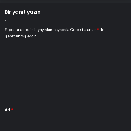
Bir yanıt yazın
E-posta adresiniz yayınlanmayacak.
Gerekli alanlar
*
ile
işaretlenmişlerdir
Y
o
r
u
m
*
Ad
*