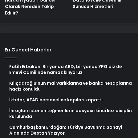
En Güncel Haberler
Fatih Erbakan: Bir yanda ABD, bir yanda YPG biz de
Emevi Camii’nde namaz kılıyoruz
Kılıçdaroğlu’nun mal varlıklarına ve banka hesaplarına
haciz konuldu
İktidar, AFAD personeline kapıları kapattı…
İhraçları istenen teğmenlerin dosyası ikinci kez disiplin
kurulunda
Cumhurbaşkanı Erdoğan: Türkiye Savunma Sanayi
Alanında Destan Yazıyor
Teknoloji Haberleri
Türksat 6A kalıcı yörüngesine ulaştı