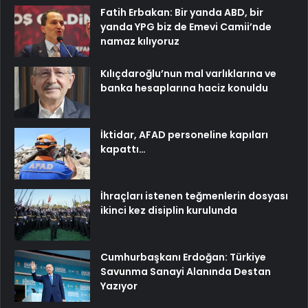
İktidar, AFAD personeline kapıları
kapattı…
İhraçları istenen teğmenlerin dosyası
ikinci kez disiplin kurulunda
Cumhurbaşkanı Erdoğan: Türkiye
Savunma Sanayi Alanında Destan
Yazıyor
Son Yazılar
Yeni Dünya Düzensizliği
Çağında Türk Dış Politikası