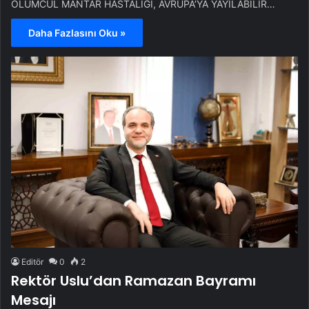
ÖLÜMCÜL MANTAR HASTALIĞI, AVRUPA’YA YAYILABİLİR…
Daha Fazlasını Oku »
Editör
0
2
Rektör Uslu’dan Ramazan Bayramı
Mesajı