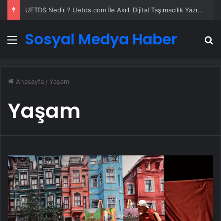
Yeni Dünya Düzensizliği Çağında Türk Dış Politikası ve Hakan Fidan Faktörü
Sosyal Medya Haber
Menü
A
Anasayfa
/
Yaşam
Yaşam