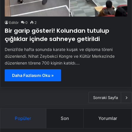
Denizli’de hafta sonunda karate kuşak ve diploma töreni
düzenlendi. Nihat Zeybekci Kongre ve Kültür Merkezinde
düzenlenen törene 700 kişinin katıldı.…
Daha Fazlasını Oku »
Sonraki Sayfa
Popüler
Son
Yorumlar
Fatih Erbakan: Bir yanda ABD, bir
yanda YPG biz de Emevi Camii’nde
namaz kılıyoruz
Kılıçdaroğlu’nun mal varlıklarına ve
banka hesaplarına haciz konuldu