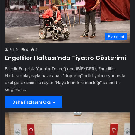
Ekonomi
Editör
0
4
Engelliler Haftası’nda Tiyatro Gösterimi
Bilecik Engelsiz Yarınlar Derneğince (BİEYDER), Engelliler
Haftası dolayısıyla hazırlanan “Röportaj” adlı tiyatro oyununda
özel gereksinimli bireyler “Hayallerindeki mesleği” sahnede
sergiledi.…
Daha Fazlasını Oku »