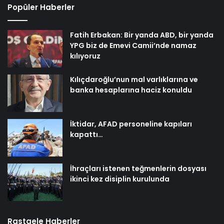
Kılıçdaroğlu’nun mal varlıklarına ve
banka hesaplarına haciz konuldu
İktidar, AFAD personeline kapıları
kapattı…
İhraçları istenen teğmenlerin dosyası
ikinci kez disiplin kurulunda
Rastgele Haberler
Serjoy : Dijital Medya Ajansı, Google Reklam Ajansı, SEO
Ajansı ve Web Tasarım Ajansı
UETDS Nedir ? Uetds.com İle Akıllı Dijital Taşımacılık
Yazılımı