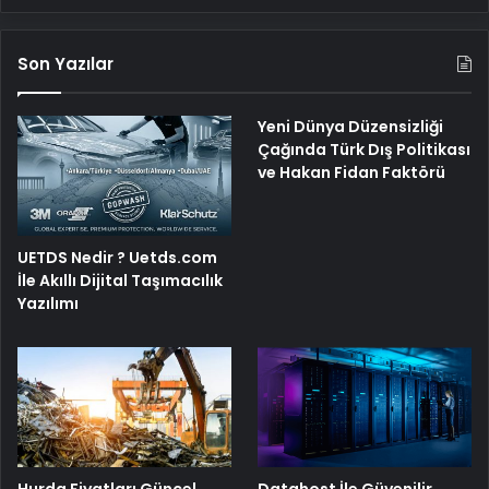
ve Hakan Fidan Faktörü
UETDS Nedir ? Uetds.com
İle Akıllı Dijital Taşımacılık
Yazılımı
Hurda Fiyatları Güncel
Datahost İle Güvenilir
Olarak Nereden Takip
Sunucu Hizmetleri
Edilir?