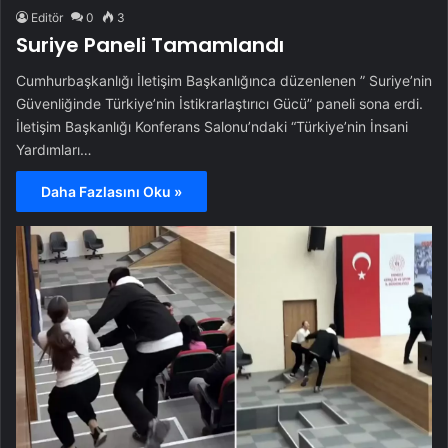
Yardımları…
Daha Fazlasını Oku »
Editör
0
2
Bir garip gösteri! Kolundan tutulup
çığlıklar içinde sahneye getirildi