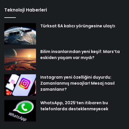
Bilim insanlarından yeni keşif: Mars’ta
eskiden yaşam var mıydı?
Instagram yeni özelliğini duyurdu:
Zamanlanmış mesajlar! Mesaj nasıl
zamanlanır?
WhatsApp, 2025’ten itibaren bu
telefonlarda desteklenmeyecek
Popüler Haberler
Fatih Erbakan: Bir yanda ABD, bir yanda
YPG biz de Emevi Camii’nde namaz
kılıyoruz