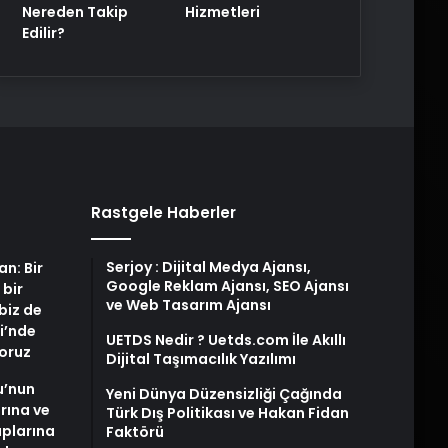
Nereden Takip
Hizmetleri
Edilir?
Rastgele Haberler
Serjoy : Dijital Medya Ajansı,
an: Bir
Google Reklam Ajansı, SEO Ajansı
 bir
ve Web Tasarım Ajansı
biz de
i’nde
UETDS Nedir ? Uetds.com İle Akıllı
yoruz
Dijital Taşımacılık Yazılımı
u’nun
Yeni Dünya Düzensizliği Çağında
arına ve
Türk Dış Politikası ve Hakan Fidan
plarına
Faktörü