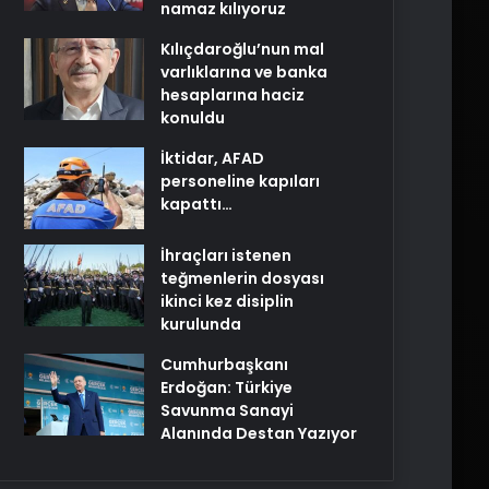
namaz kılıyoruz
Kılıçdaroğlu’nun mal
varlıklarına ve banka
hesaplarına haciz
konuldu
İktidar, AFAD
personeline kapıları
kapattı…
İhraçları istenen
teğmenlerin dosyası
ikinci kez disiplin
kurulunda
Cumhurbaşkanı
Erdoğan: Türkiye
Savunma Sanayi
Alanında Destan Yazıyor