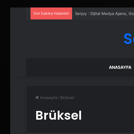
Son Dakika Haberleri
Serjoy : Dijital Medya Ajansı, 
S
ANASAYFA
Anasayfa
/
Brüksel
Brüksel