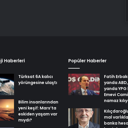
ji Haberleri
Popüler Haberler
Türksat 6A kalıcı
Fatih Erbak
yörüngesine ulaştı
yanda ABD,
yanda YPG 
Emevi Cami
namaz kılı
Bilim insanlarından
yeni keşif: Mars’ta
Kılıçdaroğl
eskiden yaşam var
mal varlıkl
mıydı?
banka hesa